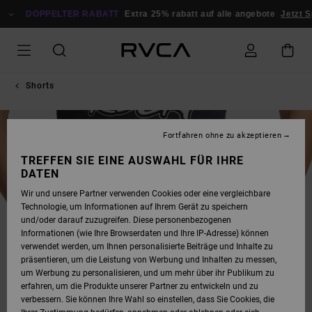
DIREKT
ZUR
DOPPELTER RABATT
Extra 25% rabatt auf alle angebote
Jetzt S
PRODUKTINFORMATION
SPRINGEN
Shorts
NEUHEITEN
Fortfahren ohne zu akzeptieren
TREFFEN SIE EINE AUSWAHL FÜR IHRE
DATEN
Wir und unsere Partner verwenden Cookies oder eine vergleichbare
Technologie, um Informationen auf Ihrem Gerät zu speichern
und/oder darauf zuzugreifen. Diese personenbezogenen
Informationen (wie Ihre Browserdaten und Ihre IP-Adresse) können
verwendet werden, um Ihnen personalisierte Beiträge und Inhalte zu
präsentieren, um die Leistung von Werbung und Inhalten zu messen,
um Werbung zu personalisieren, und um mehr über ihr Publikum zu
erfahren, um die Produkte unserer Partner zu entwickeln und zu
verbessern. Sie können Ihre Wahl so einstellen, dass Sie Cookies, die