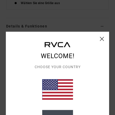
Wählen Sie eine Größe aus
Details & Funktionen
Frauen Weiss Elastische Shorts
Style
23B093631
Farbcode
lht
WELCOME!
Funktionen
CHOOSE YOUR COUNTRY
Passform:
Locker Geschnitten Mit Elastischem
Bund
Details:
Verstellbarer Bund
Zusammensetzung
[Hauptstoff] 100 % Baumwolle
Versand & Rückversand