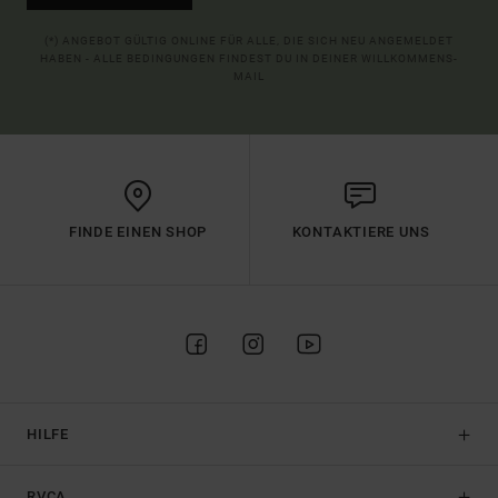
(*) ANGEBOT GÜLTIG ONLINE FÜR ALLE, DIE SICH NEU ANGEMELDET
HABEN - ALLE BEDINGUNGEN FINDEST DU IN DEINER WILLKOMMENS-
MAIL
FINDE EINEN SHOP
KONTAKTIERE UNS
HILFE
RVCA