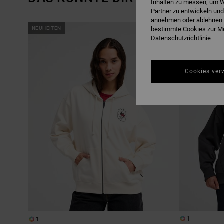
Inhalten zu messen, um W
Partner zu entwickeln und
annehmen oder ablehnen o
DIREKT
ÜBERSPRINGEN
NEUHEITEN
bestimmte Cookies zur Me
NEUHEITEN
ZU
UND
Datenschutzrichtlinie
DEN
FILTERN
FILTERKRITERIEN
NACH
SPRINGEN
Cookies ver
1
1