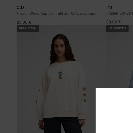
Iris
Odai
Frauen Schwarz
Frauen Weiss Kapuzenpulli mit Reißverschluss
80,00 €
85,00 €
NEUHEITEN
NEUHEITEN