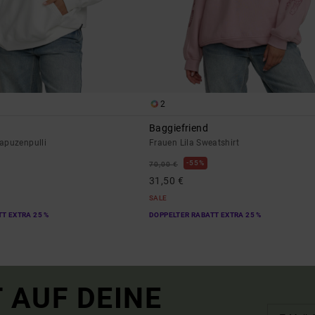
2
Baggiefriend
apuzenpulli
Frauen Lila Sweatshirt
55%
70,00 €
31,50 €
SALE
T EXTRA 25 %
DOPPELTER RABATT EXTRA 25 %
 AUF DEINE