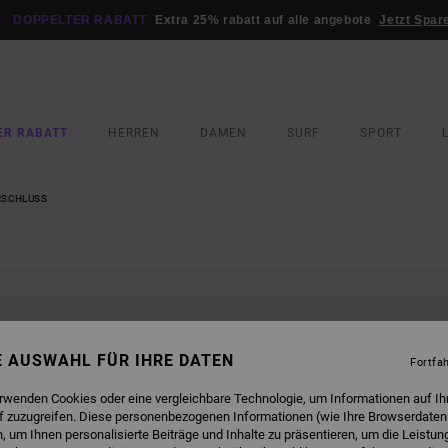
DOPPELTER RABATT
Extra 25% rabatt auf alle angebote
Jetzt Spar
ER RABATT
HERREN
DAMEN
SURF
SPORT
RSCHLUSS
SIND BALD WIEDER DA
NE AUSWAHL FÜR IHRE DATEN
Fortfa
erwenden Cookies oder eine vergleichbare Technologie, um Informationen auf Ih
f zuzugreifen. Diese personenbezogenen Informationen (wie Ihre Browserdaten
 um Ihnen personalisierte Beiträge und Inhalte zu präsentieren, um die Leistu
EN