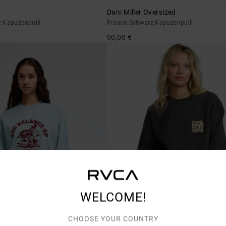
Dani Miller Oversized
 Kapuzenpulli
Frauen Schwarz Kapuzenpulli
90,00 €
WELCOME!
CHOOSE YOUR COUNTRY