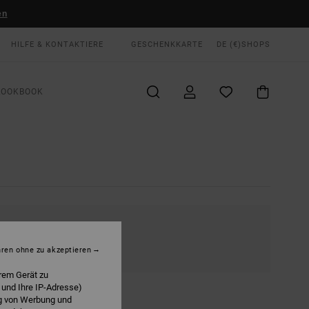
en
HILFE & KONTAKTIERE
GESCHENKKARTE
DE (€)
SHOPS
LOOKBOOK
hren ohne zu akzeptieren
rem Gerät zu
 und Ihre IP-Adresse)
ng von Werbung und