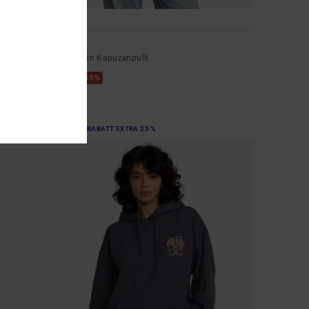
1
Court
Frauen Grün Kapuzenpulli
55%
80,00 €
36,00 €
SALE
DOPPELTER RABATT EXTRA 25 %