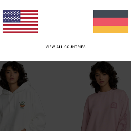
2
f
Baggiefriend
eatshirt
Frauen Braun Sweatshirt
55%
70,00 €
31,50 €
VIEW ALL COUNTRIES
SALE
DOPPELTER RABATT EXTRA 25 %