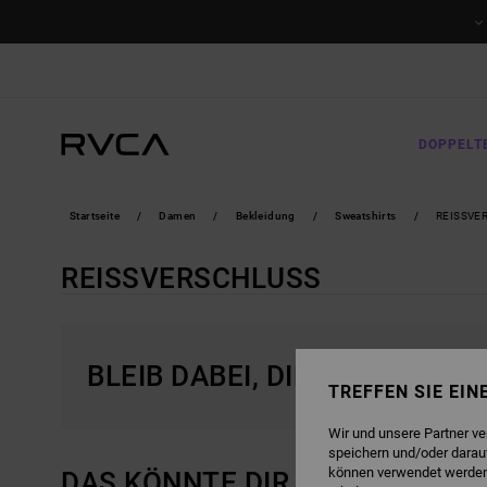
DIREKT
ZUR
PRODUKT
AUSWAHL
SPRINGEN
DOPPELT
Startseite
Damen
Bekleidung
Sweatshirts
REISSVE
REISSVERSCHLUSS
BLEIB DABEI, DIE PRODUKTE 
TREFFEN SIE EI
Wir und unsere Partner v
speichern und/oder darau
können verwendet werden,
DAS KÖNNTE DIR AUCH GEFALL