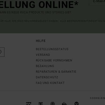
ELLUNG ONLINE*
ANN ES NEUE RVCA PRODUKTE UND STORIES GIBT.
 FÜR ALLE, DIE SICH NEU ANGEMELDET HABEN - ALLE BEDINGUNGEN FINDEST DU 
HILFE
BESTELLUNGSSTATUS
VERSAND
RÜCKGABE VORNEHMEN
BEZAHLUNG
REPARATUREN & GARANTIE
DATENSCHUTZ
FAQ UND KONTAKT
COOKIE-EI