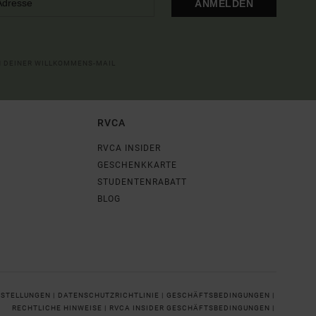
ANMELDEN
IN DEINER WILLKOMMENS-MAIL
RVCA
RVCA INSIDER
GESCHENKKARTE
STUDENTENRABATT
BLOG
NSTELLUNGEN |
DATENSCHUTZRICHTLINIE |
GESCHÄFTSBEDINGUNGEN |
RECHTLICHE HINWEISE |
RVCA INSIDER GESCHÄFTSBEDINGUNGEN |