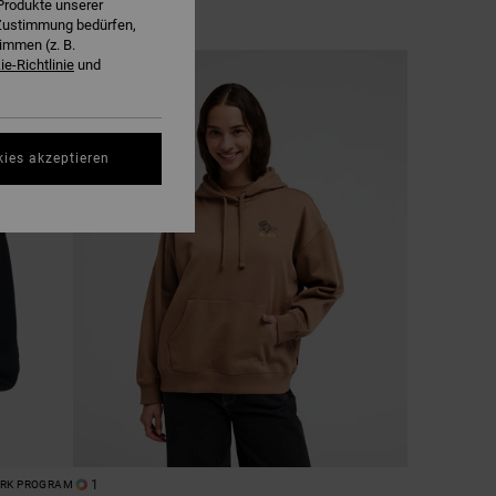
Produkte unserer
r Zustimmung bedürfen,
immen (z. B.
e-Richtlinie
und
NEUHEITEN
kies akzeptieren
1
ORK PROGRAM