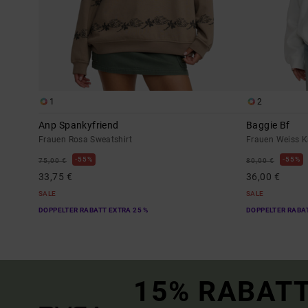
1
2
Anp Spankyfriend
Baggie Bf
Frauen Rosa Sweatshirt
Frauen Weiss K
55%
55%
75,00 €
80,00 €
33,75 €
36,00 €
SALE
SALE
DOPPELTER RABATT EXTRA 25 %
DOPPELTER RABAT
15% RABATT