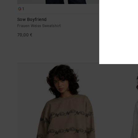
1
1
Sow Boyfriend
Roughstock B
Frauen Weiss Sweatshirt
Frauen Blau Sw
70,00 €
70,00 €