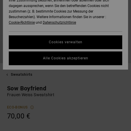
Ihrer Zustimmung bedürfen, annehmen oder ablehnen oder sich
dagegen aussprechen, wenn Sie den betreffenden Cookies nicht
zustimmen (z. B. bestimmte Cookies zur Messung der
Besucherzahlen). Weitere Informationen finden Sie in unserer :
Cookie-Richtlinie
und
Datenschutzrichtlinie
Cookies verwalten
Alle Cookies akzeptieren
Sweatshirts
Sow Boyfriend
Frauen Weiss Sweatshirt
ECO-BONUS
70,00 €