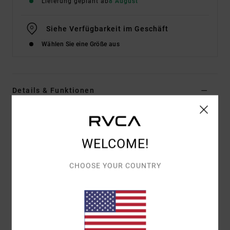
Lieferung geplant ab
8 August
Siehe Verfügbarkeit im Geschäft
Wählen Sie eine Größe aus
Details & Funktionen
Frauen Weiss Sweatshirt
Style
EVJSF00114
Farbcode
wza0
WELCOME!
Funktionen
CHOOSE YOUR COUNTRY
Materialzusammensetzung:
75 % Baumwolle, 25 %
recycelte Baumwolle [350 g/m²]
Passform:
Relaxt
Details:
Gestickte Printe