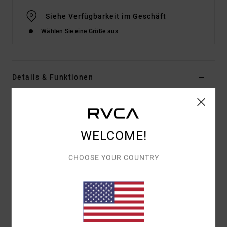
Siehe Verfügbarkeit im Geschäft
Wählen Sie eine Größe aus
Details & Funktionen
Männer Weiss Langärmliges Thermo-Oberteil
Style
EVYKT03002
Farbcode
off
WELCOME!
Funktionen
CHOOSE YOUR COUNTRY
Materialzusammensetzung:
60 % Baumwolle, 40 %
Polyester
Passform:
Regular Fit
Details:
Tagschicht-Etikett Am Saum
Zusammensetzung
[Hauptstoff] 60 % Baumwolle, 40 %