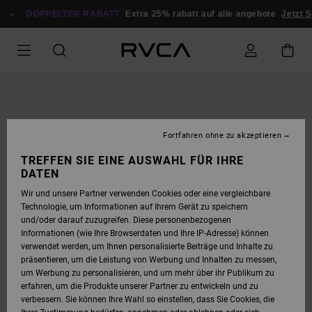
DIREKT
ZUR
DOPPELTER RABATT
Extra 25% rabatt auf alle angebote
Jetzt S
PRODUKTINFORMATION
SPRINGEN
Fortfahren ohne zu akzeptieren
TREFFEN SIE EINE AUSWAHL FÜR IHRE
DATEN
Wir und unsere Partner verwenden Cookies oder eine vergleichbare
Technologie, um Informationen auf Ihrem Gerät zu speichern
und/oder darauf zuzugreifen. Diese personenbezogenen
Informationen (wie Ihre Browserdaten und Ihre IP-Adresse) können
verwendet werden, um Ihnen personalisierte Beiträge und Inhalte zu
präsentieren, um die Leistung von Werbung und Inhalten zu messen,
um Werbung zu personalisieren, und um mehr über ihr Publikum zu
erfahren, um die Produkte unserer Partner zu entwickeln und zu
verbessern. Sie können Ihre Wahl so einstellen, dass Sie Cookies, die