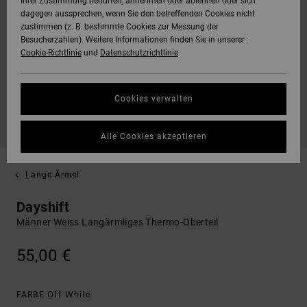
Ihrer Zustimmung bedürfen, annehmen oder ablehnen oder sich
dagegen aussprechen, wenn Sie den betreffenden Cookies nicht
zustimmen (z. B. bestimmte Cookies zur Messung der
Besucherzahlen). Weitere Informationen finden Sie in unserer :
Cookie-Richtlinie
und
Datenschutzrichtlinie
Cookies verwalten
Alle Cookies akzeptieren
Lange Ärmel
Dayshift
Männer Weiss Langärmliges Thermo-Oberteil
55,00 €
Off White
FARBE