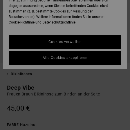
Ihrer Zustimmung bedürfen, annehmen oder ablehnen oder sich
dagegen aussprechen, wenn Sie den betreffenden Cookies nicht
zustimmen (z. B. bestimmte Cookies zur Messung der
Besucherzahlen). Weitere Informationen finden Sie in unserer :
Cookie-Richtlinie
und
Datenschutzrichtlinie
Cookies verwalten
Alle Cookies akzeptieren
Bikinihosen
Deep Vibe
Frauen Braun Bikinihose zum Binden an der Seite
45,00 €
Hazelnut
FARBE