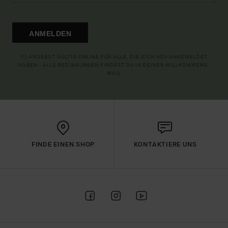
ANMELDEN
(*) ANGEBOT GÜLTIG ONLINE FÜR ALLE, DIE SICH NEU ANGEMELDET
HABEN - ALLE BEDINGUNGEN FINDEST DU IN DEINER WILLKOMMENS-
MAIL
FINDE EINEN SHOP
KONTAKTIERE UNS