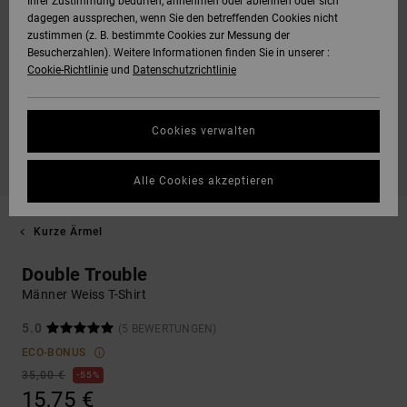
Ihrer Zustimmung bedürfen, annehmen oder ablehnen oder sich
dagegen aussprechen, wenn Sie den betreffenden Cookies nicht
zustimmen (z. B. bestimmte Cookies zur Messung der
Besucherzahlen). Weitere Informationen finden Sie in unserer :
Cookie-Richtlinie
und
Datenschutzrichtlinie
Cookies verwalten
Alle Cookies akzeptieren
Kurze Ärmel
Double Trouble
Männer Weiss T-Shirt
5.0
(5 BEWERTUNGEN)
ECO-BONUS
35,00 €
55%
15,75 €