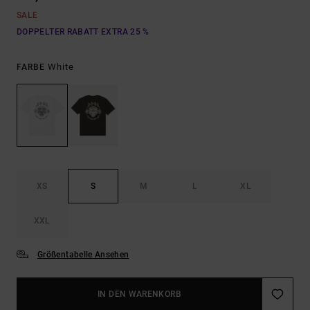
SALE
DOPPELTER RABATT EXTRA 25 %
White
FARBE
XS
S
M
L
XL
XXL
Größentabelle Ansehen
IN DEN WARENKORB