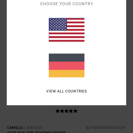
CHOOSE YOUR COUNTRY
4.5
5
/5
CARLO
26. MAI 2026
VERIFIZIERTER KAUF
VÖLLIG ZUFRIEDEN
KOMFORT
: 5
PREIS-LEISTUNGS-VERHÄLTNIS
: 5
GRÖSSE
: ZU
/5
/5
GROSS
MATERIAL
: 5
FARBE
: 5
/5
/5
VIEW ALL COUNTRIES
5
/5
CAMILLE
4. MAI 2026
VERIFIZIERTER KAUF