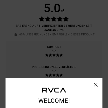
5.0
/5
BASIEREND AUF
5 VERIFIZIERTEN BEWERTUNGEN
SEIT
JANUAR 2026
60% UNSERER KUNDEN EMPFEHLEN DIESES PRODUKT
KOMFORT
5.0
PREIS-LEISTUNGS-VERHÄLTNIS
5.0
GRÖSSE
MATERIAL
4.8
ZU KLEIN
ZU GROSS
WELCOME!
FARBE