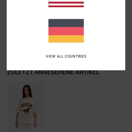
Passform:
Übergroß
Wasserbasierter Front-Artworks
Zusammensetzung
[Hauptstoff] 100 % Bio-Baumwolle
Versand & Rückversand
VIEW ALL COUNTRIES
ZULETZT ANGESEHENE ARTIKEL