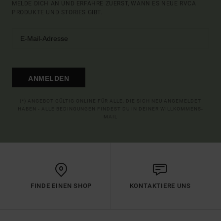
MELDE DICH AN UND ERFAHRE ZUERST, WANN ES NEUE RVCA
PRODUKTE UND STORIES GIBT.
ANMELDEN
(*) ANGEBOT GÜLTIG ONLINE FÜR ALLE, DIE SICH NEU ANGEMELDET
HABEN - ALLE BEDINGUNGEN FINDEST DU IN DEINER WILLKOMMENS-
MAIL
FINDE EINEN SHOP
KONTAKTIERE UNS