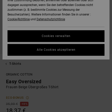
Ihrer Zustimmung bedürfen, annehmen oder ablehnen oder sich
dagegen aussprechen, wenn Sie den betreffenden Cookies nicht
zustimmen (z. B. bestimmte Cookies zur Messung der
Besucherzahlen). Weitere Informationen finden Sie in unserer :
Cookie-Richtlinie
und
Datenschutzrichtlinie
Cookies verwalten
Alle Cookies akzeptieren
T-Shirts
ORGANIC COTTON
Easy Oversized
Frauen Beige Übergroßes T-Shirt
ECO-BONUS
35,00 €
48%
18,37 €