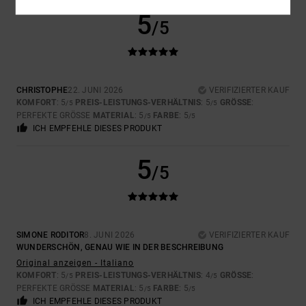
5
/5
CHRISTOPHE
22. JUNI 2026
VERIFIZIERTER KAUF
KOMFORT
: 5
PREIS-LEISTUNGS-VERHÄLTNIS
: 5
GRÖSSE
:
/5
/5
PERFEKTE GRÖSSE
MATERIAL
: 5
FARBE
: 5
/5
/5
ICH EMPFEHLE DIESES PRODUKT
5
/5
SIMONE RODITOR
8. JUNI 2026
VERIFIZIERTER KAUF
WUNDERSCHÖN, GENAU WIE IN DER BESCHREIBUNG
Original anzeigen - Italiano
KOMFORT
: 5
PREIS-LEISTUNGS-VERHÄLTNIS
: 4
GRÖSSE
:
/5
/5
PERFEKTE GRÖSSE
MATERIAL
: 5
FARBE
: 5
/5
/5
ICH EMPFEHLE DIESES PRODUKT