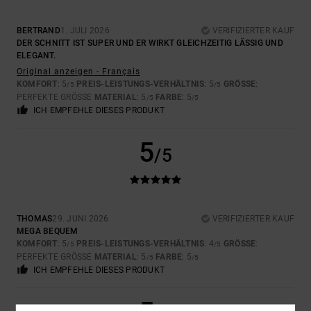
BERTRAND
1. JULI 2026
VERIFIZIERTER KAUF
DER SCHNITT IST SUPER UND ER WIRKT GLEICHZEITIG LÄSSIG UND
ELEGANT.
Original anzeigen - Français
KOMFORT
: 5
PREIS-LEISTUNGS-VERHÄLTNIS
: 5
GRÖSSE
:
/5
/5
PERFEKTE GRÖSSE
MATERIAL
: 5
FARBE
: 5
/5
/5
ICH EMPFEHLE DIESES PRODUKT
5
/5
THOMAS
29. JUNI 2026
VERIFIZIERTER KAUF
MEGA BEQUEM
KOMFORT
: 5
PREIS-LEISTUNGS-VERHÄLTNIS
: 4
GRÖSSE
:
/5
/5
PERFEKTE GRÖSSE
MATERIAL
: 5
FARBE
: 5
/5
/5
ICH EMPFEHLE DIESES PRODUKT