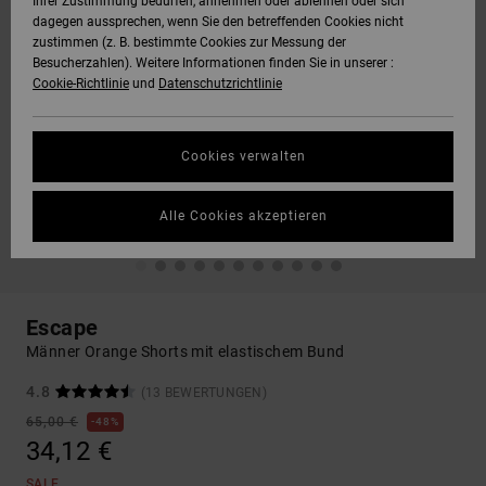
Ihrer Zustimmung bedürfen, annehmen oder ablehnen oder sich
dagegen aussprechen, wenn Sie den betreffenden Cookies nicht
zustimmen (z. B. bestimmte Cookies zur Messung der
Besucherzahlen). Weitere Informationen finden Sie in unserer :
Cookie-Richtlinie
und
Datenschutzrichtlinie
Cookies verwalten
Alle Cookies akzeptieren
Escape
Männer Orange Shorts mit elastischem Bund
4.8
(13 BEWERTUNGEN)
65,00 €
48%
34,12 €
SALE