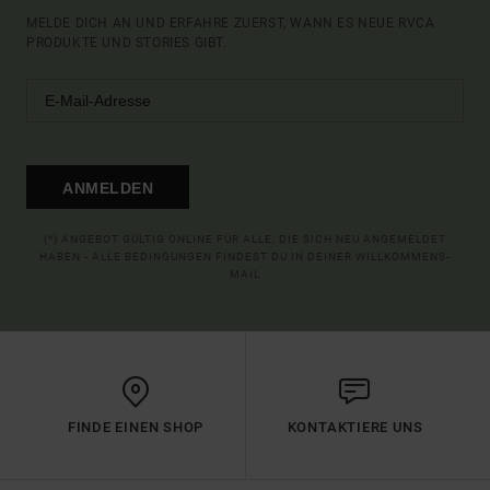
MELDE DICH AN UND ERFAHRE ZUERST, WANN ES NEUE RVCA
PRODUKTE UND STORIES GIBT.
ANMELDEN
(*) ANGEBOT GÜLTIG ONLINE FÜR ALLE, DIE SICH NEU ANGEMELDET
HABEN - ALLE BEDINGUNGEN FINDEST DU IN DEINER WILLKOMMENS-
MAIL
FINDE EINEN SHOP
KONTAKTIERE UNS