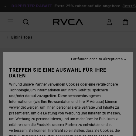
DIREKT
ZUR
DOPPELTER RABATT
Extra 25% rabatt auf alle angebote
Jetzt S
PRODUKTINFORMATION
SPRINGEN
Bikini Tops
Fortfahren ohne zu akzeptieren
TREFFEN SIE EINE AUSWAHL FÜR IHRE
DATEN
Wir und unsere Partner verwenden Cookies oder eine vergleichbare
Technologie, um Informationen auf Ihrem Gerät zu speichern
und/oder darauf zuzugreifen. Diese personenbezogenen
Informationen (wie Ihre Browserdaten und Ihre IP-Adresse) können
verwendet werden, um Ihnen personalisierte Beiträge und Inhalte zu
präsentieren, um die Leistung von Werbung und Inhalten zu messen,
um Werbung zu personalisieren, und um mehr über ihr Publikum zu
erfahren, um die Produkte unserer Partner zu entwickeln und zu
verbessern. Sie können Ihre Wahl so einstellen, dass Sie Cookies, die