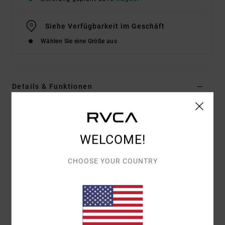
Siehe Verfügbarkeit im Geschäft
Wählen Sie eine Größe aus
Details & Funktionen
Frauen Blau Triangle-Bikinioberteil
Style
23O142506
Farbcode
bhw
WELCOME!
Funktionen
CHOOSE YOUR COUNTRY
Typ:
Verstellbares Neckholder-Triangle mit
herausnehmbaren Cups
Knotendetails
Herausnehmbare Körbchen