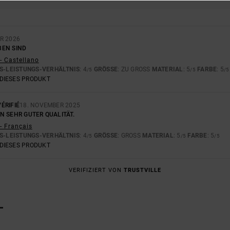
R 2026
EN SIND
- Castellano
S-LEISTUNGS-VERHÄLTNIS
: 4
GRÖSSE
: ZU GROSS
MATERIAL
: 5
FARBE
: 5
/5
/5
/5
DIESES PRODUKT
ÉRIFIÉ
18. NOVEMBER 2025
N SEHR GUTER QUALITÄT.
- Français
S-LEISTUNGS-VERHÄLTNIS
: 4
GRÖSSE
: GROSS
MATERIAL
: 5
FARBE
: 5
/5
/5
/5
DIESES PRODUKT
VERIFIZIERT VON
TRUSTVILLE
L