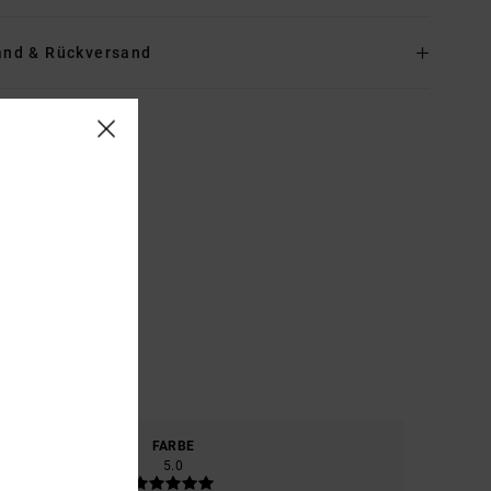
and & Rückversand
ERIAL
FARBE
5.0
5.0