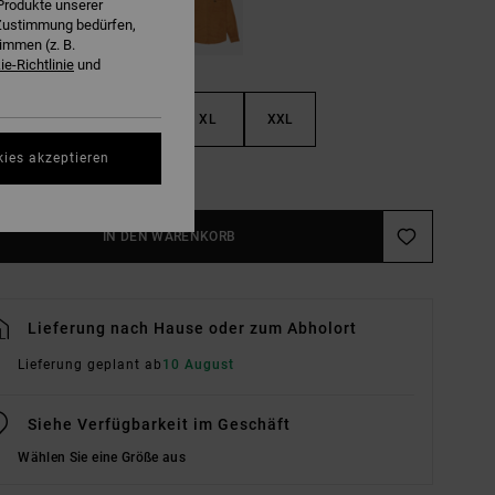
Produkte unserer
r Zustimmung bedürfen,
immen (z. B.
e-Richtlinie
und
M
L
XL
XXL
kies akzeptieren
ößentabelle Ansehen
IN DEN WARENKORB
Lieferung nach Hause oder zum Abholort
Lieferung geplant ab
10 August
Siehe Verfügbarkeit im Geschäft
Wählen Sie eine Größe aus