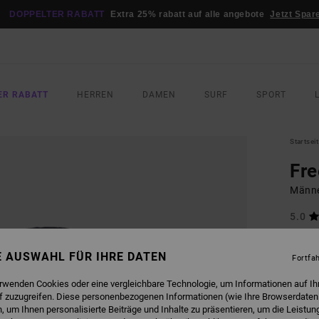
DOPPELTER RABATT
Extra 25% rabatt auf alle angebote
Jetzt Spar
ER RABATT
HERREN
DAMEN
SURF
SPORT
Startsei
Fr
Männe
5.0
75,
NE AUSWAHL FÜR IHRE DATEN
Fortfa
FARB
erwenden Cookies oder eine vergleichbare Technologie, um Informationen auf Ih
f zuzugreifen. Diese personenbezogenen Informationen (wie Ihre Browserdaten
 um Ihnen personalisierte Beiträge und Inhalte zu präsentieren, um die Leistu