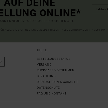
 AUF DEINE
ELLUNG ONLINE*
ANN ES NEUE RVCA PRODUKTE UND STORIES GIBT.
 FÜR ALLE, DIE SICH NEU ANGEMELDET HABEN - ALLE BEDINGUNGEN FINDEST DU 
HILFE
BESTELLUNGSSTATUS
VERSAND
RÜCKGABE VORNEHMEN
BEZAHLUNG
REPARATUREN & GARANTIE
DATENSCHUTZ
FAQ UND KONTAKT