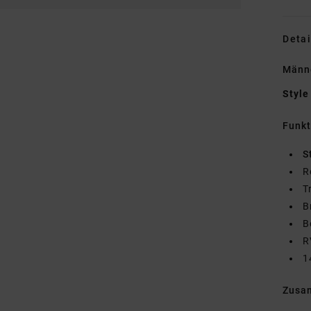
Detai
Männ
Style
Funk
S
R
T
B
B
R
1
Zusa