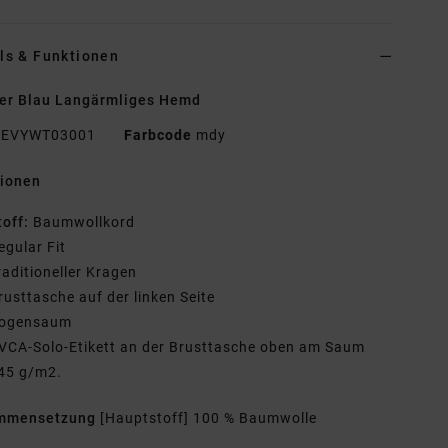
ls & Funktionen
er Blau Langärmliges Hemd
EVYWT03001
Farbcode
mdy
tionen
toff:
Baumwollkord
egular Fit
raditioneller Kragen
rusttasche auf der linken Seite
ogensaum
VCA-Solo-Etikett an der Brusttasche oben am Saum
45 g/m2.
mmensetzung
[Hauptstoff] 100 % Baumwolle