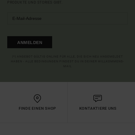
PRODUKTE UND STORIES GIBT.
ANMELDEN
(*) ANGEBOT GÜLTIG ONLINE FÜR ALLE, DIE SICH NEU ANGEMELDET
HABEN - ALLE BEDINGUNGEN FINDEST DU IN DEINER WILLKOMMENS-
MAIL
FINDE EINEN SHOP
KONTAKTIERE UNS