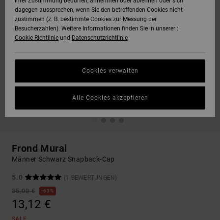
Ihrer Zustimmung bedürfen, annehmen oder ablehnen oder sich
dagegen aussprechen, wenn Sie den betreffenden Cookies nicht
zustimmen (z. B. bestimmte Cookies zur Messung der
Besucherzahlen). Weitere Informationen finden Sie in unserer :
Cookie-Richtlinie
und
Datenschutzrichtlinie
Cookies verwalten
Alle Cookies akzeptieren
Frond Mural
Männer Schwarz Snapback-Cap
5.0
(1 BEWERTUNGEN)
35,00 €
63%
13,12 €
SALE