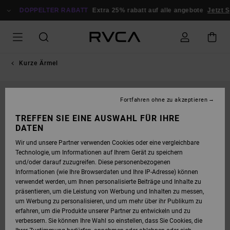
DIREKT
ZUR
DOPPELTER RABATT
Extra 25% rabatt auf alle angebote
Jetzt S
PRODUKTINFORMATION
SPRINGEN
Kurze Ärmel
Fortfahren ohne zu akzeptieren
TREFFEN SIE EINE AUSWAHL FÜR IHRE
DATEN
Wir und unsere Partner verwenden Cookies oder eine vergleichbare
Technologie, um Informationen auf Ihrem Gerät zu speichern
und/oder darauf zuzugreifen. Diese personenbezogenen
Informationen (wie Ihre Browserdaten und Ihre IP-Adresse) können
verwendet werden, um Ihnen personalisierte Beiträge und Inhalte zu
präsentieren, um die Leistung von Werbung und Inhalten zu messen,
um Werbung zu personalisieren, und um mehr über ihr Publikum zu
erfahren, um die Produkte unserer Partner zu entwickeln und zu
verbessern. Sie können Ihre Wahl so einstellen, dass Sie Cookies, die