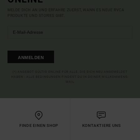
MELDE DICH AN UND ERFAHRE ZUERST, WANN ES NEUE RVCA
PRODUKTE UND STORIES GIBT.
ANMELDEN
(*) ANGEBOT GÜLTIG ONLINE FÜR ALLE, DIE SICH NEU ANGEMELDET
HABEN - ALLE BEDINGUNGEN FINDEST DU IN DEINER WILLKOMMENS-
MAIL
FINDE EINEN SHOP
KONTAKTIERE UNS