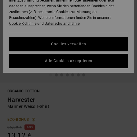
Ihrer Zustimmung bedürfen, annehmen oder ablehnen oder sich
dagegen aussprechen, wenn Sie den betreffenden Cookies nicht
zustimmen (z. B. bestimmte Cookies zur Messung der
Besucherzahlen). Weitere Informationen finden Sie in unserer :
Cookie-Richtlinie
und
Datenschutzrichtlinie
Cookies verwalten
Alle Cookies akzeptieren
ORGANIC COTTON
Harvester
Männer Weiss T-Shirt
ECO-BONUS
35,00 €
63%
13,12 €