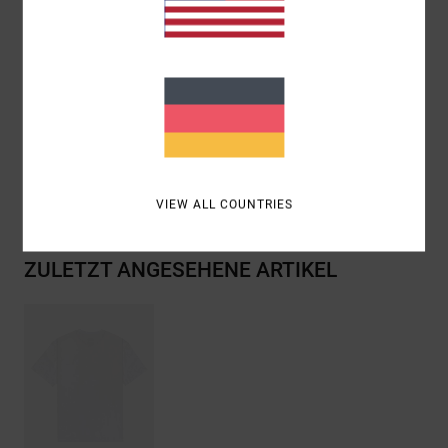
Fit:
Relaxed fit
Hals:
Rippstrick am Kragen
Grafik:
Vorderseite mit wasserbasiertem Siebdruck
Zusammensetzung
[Hauptstoff] 100 % Bio-Baumwolle
Versand & Rückversand
VIEW ALL COUNTRIES
ZULETZT ANGESEHENE ARTIKEL