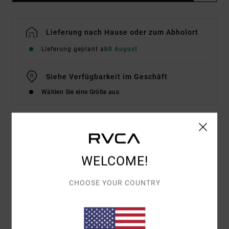
Lieferung nach Hause oder zum Abholort
Lieferung geplant ab
8 August
Siehe Verfügbarkeit im Geschäft
Wählen Sie eine Größe aus
Details & Funktionen
WELCOME!
Männer Weiss T-Shirt
Style
EVYZT00344
Farbcode
wht
CHOOSE YOUR COUNTRY
Funktionen
Stoff:
Bio-Baumwolle [200 g/m2]