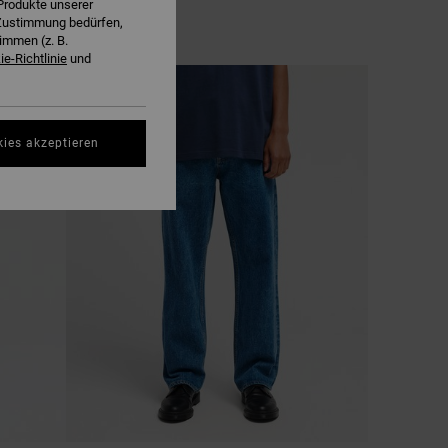
Produkte unserer
r Zustimmung bedürfen,
immen (z. B.
e-Richtlinie
und
NEUHEITEN
kies akzeptieren