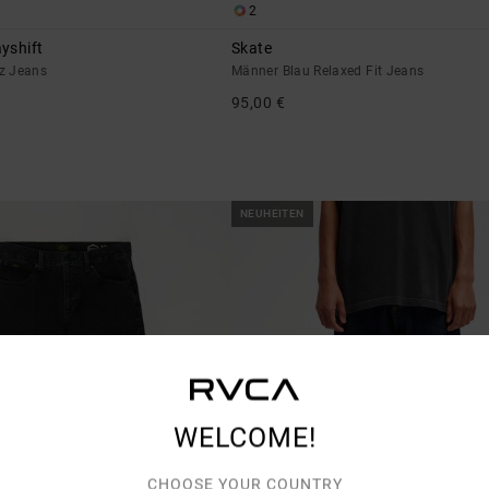
2
yshift
Skate
z Jeans
Männer Blau Relaxed Fit Jeans
95,00 €
NEUHEITEN
WELCOME!
CHOOSE YOUR COUNTRY