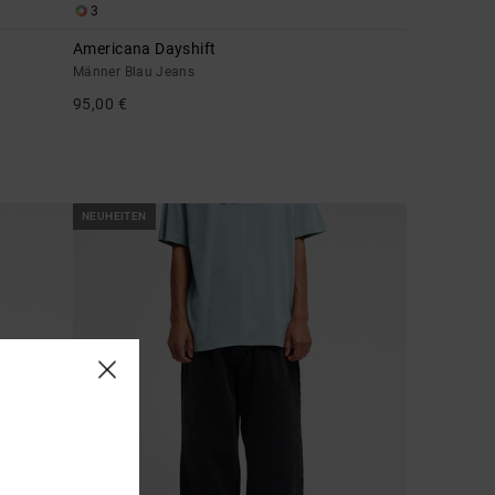
3
Americana Dayshift
Männer Blau Jeans
95,00 €
NEUHEITEN