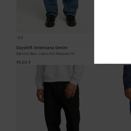
2
2
Dayshift Americana Denim
Dayshift Ame
Männer Blau Jeans mit Relaxed Fit
Männer Schwarz
95,00 €
95,00 €