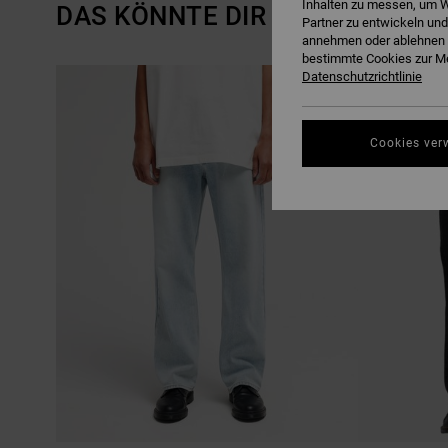
Inhalten zu messen, um W
DAS KÖNNTE DIR AUCH GEFALL
Partner zu entwickeln und
annehmen oder ablehnen o
bestimmte Cookies zur Me
DIREKT
ÜBERSPRINGEN
Datenschutzrichtlinie
NEUHEITEN
ZU
UND
DEN
FILTERN
FILTERKRITERIEN
NACH
SPRINGEN
Cookies ver