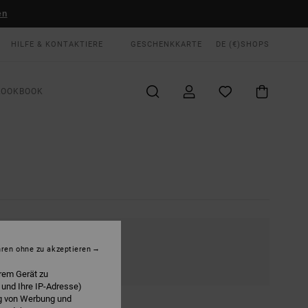
en
HILFE & KONTAKTIERE
GESCHENKKARTE
DE (€)
SHOPS
LOOKBOOK
hren ohne zu akzeptieren
rem Gerät zu
 und Ihre IP-Adresse)
ng von Werbung und