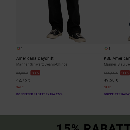
1
1
Americana Dayshift
KSL America
Männer Schwarz Jeans-Chinos
Männer Blau J
55%
55%
95,00 €
110,00 €
42,75 €
49,50 €
SALE
SALE
DOPPELTER RABATT EXTRA 25 %
DOPPELTER RABAT
15% RABATT