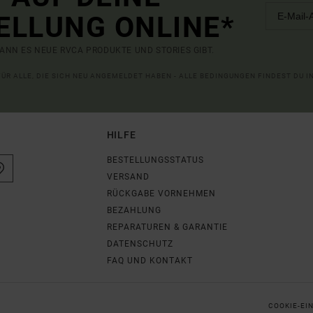
ELLUNG ONLINE*
ANN ES NEUE RVCA PRODUKTE UND STORIES GIBT.
 FÜR ALLE, DIE SICH NEU ANGEMELDET HABEN - ALLE BEDINGUNGEN FINDEST DU 
HILFE
BESTELLUNGSSTATUS
VERSAND
RÜCKGABE VORNEHMEN
BEZAHLUNG
REPARATUREN & GARANTIE
DATENSCHUTZ
FAQ UND KONTAKT
COOKIE-EI