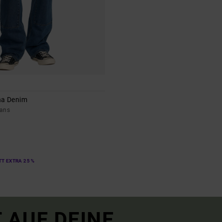
na Denim
eans
T EXTRA 25 %
 AUF DEINE