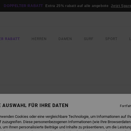
DOPPELTER RABATT
Extra 25% rabatt auf alle angebote
Jetzt Spar
ER RABATT
HERREN
DAMEN
SURF
SPORT
SIND BALD WIEDER DA
NE AUSWAHL FÜR IHRE DATEN
Fortfa
erwenden Cookies oder eine vergleichbare Technologie, um Informationen auf Ih
f zuzugreifen. Diese personenbezogenen Informationen (wie Ihre Browserdaten
 um Ihnen personalisierte Beiträge und Inhalte zu präsentieren, um die Leistu