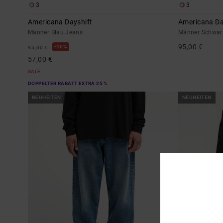
3
3
Americana Dayshift
Americana Da
Männer Blau Jeans
Männer Schwar
95,00 €
40%
95,00 €
57,00 €
SALE
DOPPELTER RABATT EXTRA 25 %
NEUHEITEN
NEUHEITEN