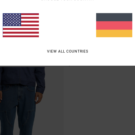
2
ricana Denim
Skate
VIEW ALL COUNTRIES
 Jeans mit Relaxed Fit
Männer Blau Relaxed Fit Jeans
95,00 €