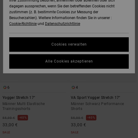
Ihrer Zustimmung bedürfen, annehmen oder ablehnen oder sich
ZU
UND
dagegen aussprechen, wenn Sie den betreffenden Cookies nicht
DEN
FILTERN
FILTERKRITERIEN
NACH
zustimmen (z. B. bestimmte Cookies zur Messung der
SPRINGEN
Besucherzahlen). Weitere Informationen finden Sie in unserer :
Cookie-Richtlinie
und
Datenschutzrichtlinie
Cookies verwalten
Alle Cookies akzeptieren
6
4
Yogger Stretch 17"
VA Sport Yogger Stretch 17"
Männer Multi Elastische
Männer Schwarz Performance
Trainingsshorts
Shorts
40%
40%
55,00 €
55,00 €
33,00 €
33,00 €
SALE
SALE