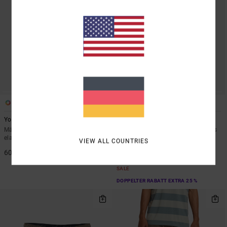
2
4
Yogger 2 IN 1 17"
VA Sport Yogger Stretch 17"
Männer Schwarz Shorts mit
Männer Braun Performance Shorts
elastischem Bund
VIEW ALL COUNTRIES
40%
55,00 €
60,00 €
33,00 €
SALE
DOPPELTER RABATT EXTRA 25 %