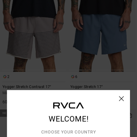
2
6
Yogger Stretch Contrast 17"
Yogger Stretch 17"
Männer Schwarz Shorts
Männer Blau Elastische
Trainingsshorts
60,00 €
55,00 €
NEUHEITEN
WELCOME!
CHOOSE YOUR COUNTRY