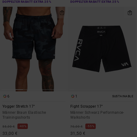
DOPPELTER RABATT EXTRA 25 %
DOPPELTER RABATT EXTRA 25 %
6
1
SUSTAINABLE
Yogger Stretch 17"
Fight Scrapper 17"
Männer Braun Elastische
Männer Schwarz Performance-
Trainingsshorts
Walkshorts
40%
55%
55,00 €
70,00 €
33,00 €
31,50 €