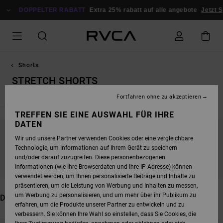
DIREKT
ZUR
DOPPELTER RABATT
Extra 25% rabatt auf alle angebote
Jetzt 
PRODUKT
AUSWAHL
SPRINGEN
Shorts
STRETCH SHORTS
Fortfahren ohne zu akzeptieren
TREFFEN SIE EINE AUSWAHL FÜR IHRE
DATEN
Wir und unsere Partner verwenden Cookies oder eine vergleichbare
BLEIB DABEI, DIE PRODUKTE SIND BALD
Technologie, um Informationen auf Ihrem Gerät zu speichern
WIEDER DA
und/oder darauf zuzugreifen. Diese personenbezogenen
Informationen (wie Ihre Browserdaten und Ihre IP-Adresse) können
verwendet werden, um Ihnen personalisierte Beiträge und Inhalte zu
präsentieren, um die Leistung von Werbung und Inhalten zu messen,
um Werbung zu personalisieren, und um mehr über ihr Publikum zu
DAS KÖNNTE DIR AUCH GEFALLEN
erfahren, um die Produkte unserer Partner zu entwickeln und zu
verbessern. Sie können Ihre Wahl so einstellen, dass Sie Cookies, die
DIREKT
ÜBERSPRINGEN