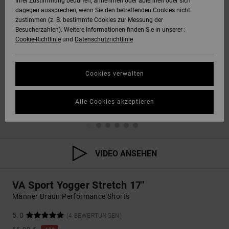
Ihrer Zustimmung bedürfen, annehmen oder ablehnen oder sich
dagegen aussprechen, wenn Sie den betreffenden Cookies nicht
zustimmen (z. B. bestimmte Cookies zur Messung der
Besucherzahlen). Weitere Informationen finden Sie in unserer :
Cookie-Richtlinie
und
Datenschutzrichtlinie
Cookies verwalten
Alle Cookies akzeptieren
VIDEO ANSEHEN
VA Sport Yogger Stretch 17"
Männer Braun Performance Shorts
5.0
(4 BEWERTUNGEN)