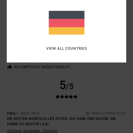
5
/5
IVAN
12. MÄRZ 2026
VERIFIZIERTER KAUF
AUFGRUND SEINER HERVORRAGENDEN QUALITÄT
VIEW ALL COUNTRIES
Original anzeigen - Castellano
PREIS-LEISTUNGS-VERHÄLTNIS
: 5
GRÖSSE
: PERFEKTE GRÖSSE
/5
MATERIAL
: 5
FARBE
: 5
/5
/5
ICH EMPFEHLE DIESES PRODUKT
5
/5
PAUL
5. MÄRZ 2026
VERIFIZIERTER KAUF
DIE BESTEN SHORTS ALLER ZEITEN. ICH HABE DREI DAVON. DIE
FARBE IST RICHTIG LILA!
Original anzeigen - English