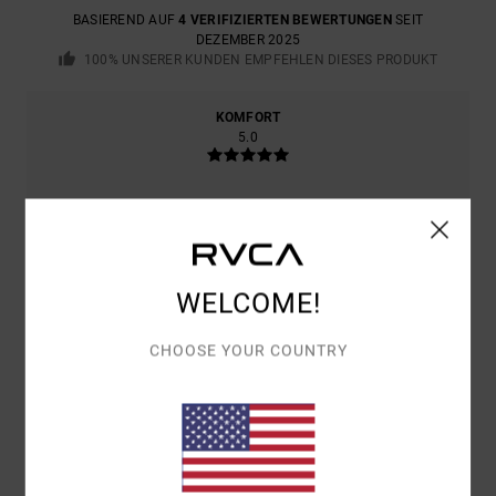
BASIEREND AUF
4 VERIFIZIERTEN BEWERTUNGEN
SEIT
DEZEMBER 2025
100% UNSERER KUNDEN EMPFEHLEN DIESES PRODUKT
KOMFORT
5.0
PREIS-LEISTUNGS-VERHÄLTNIS
5.0
WELCOME!
GRÖSSE
MATERIAL
5.0
ZU KLEIN
ZU GROSS
CHOOSE YOUR COUNTRY
FARBE
4.8