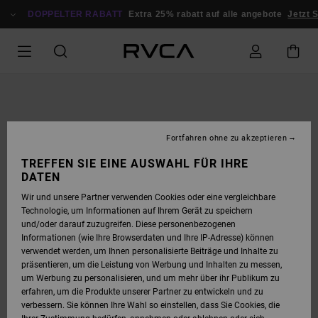
DIREKT
ZUR
DOPPELTER RABATT
Extra 25% rabatt auf alle angebote
Jetzt S
PRODUKTINFORMATION
SPRINGEN
Fortfahren ohne zu akzeptieren
TREFFEN SIE EINE AUSWAHL FÜR IHRE
DATEN
Wir und unsere Partner verwenden Cookies oder eine vergleichbare
Technologie, um Informationen auf Ihrem Gerät zu speichern
und/oder darauf zuzugreifen. Diese personenbezogenen
Informationen (wie Ihre Browserdaten und Ihre IP-Adresse) können
verwendet werden, um Ihnen personalisierte Beiträge und Inhalte zu
präsentieren, um die Leistung von Werbung und Inhalten zu messen,
um Werbung zu personalisieren, und um mehr über ihr Publikum zu
erfahren, um die Produkte unserer Partner zu entwickeln und zu
verbessern. Sie können Ihre Wahl so einstellen, dass Sie Cookies, die