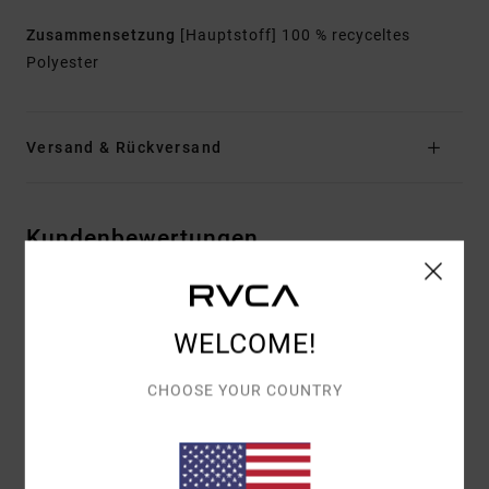
Zusammensetzung
[Hauptstoff] 100 % recyceltes
Polyester
Versand & Rückversand
Kundenbewertungen
DURCHSCHNITTLICHE BEWERTUNG
WELCOME!
5.0
/5
CHOOSE YOUR COUNTRY
BASIEREND AUF
1 VERIFIZIERTEN BEWERTUNGEN
SEIT
NOVEMBER 2025
100% UNSERER KUNDEN EMPFEHLEN DIESES PRODUKT