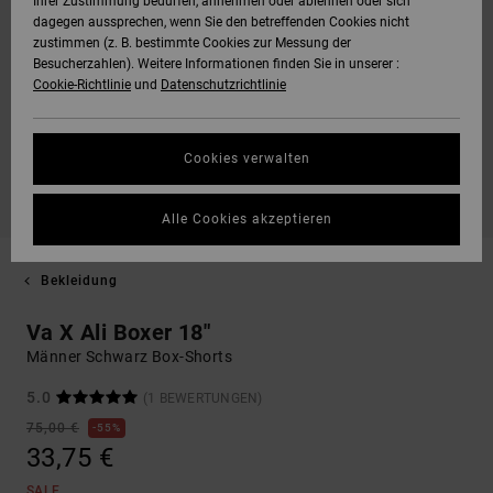
Ihrer Zustimmung bedürfen, annehmen oder ablehnen oder sich
dagegen aussprechen, wenn Sie den betreffenden Cookies nicht
zustimmen (z. B. bestimmte Cookies zur Messung der
Besucherzahlen). Weitere Informationen finden Sie in unserer :
Cookie-Richtlinie
und
Datenschutzrichtlinie
Cookies verwalten
Alle Cookies akzeptieren
Bekleidung
Va X Ali Boxer 18"
Männer Schwarz Box-Shorts
5.0
(1 BEWERTUNGEN)
75,00 €
55%
33,75 €
SALE