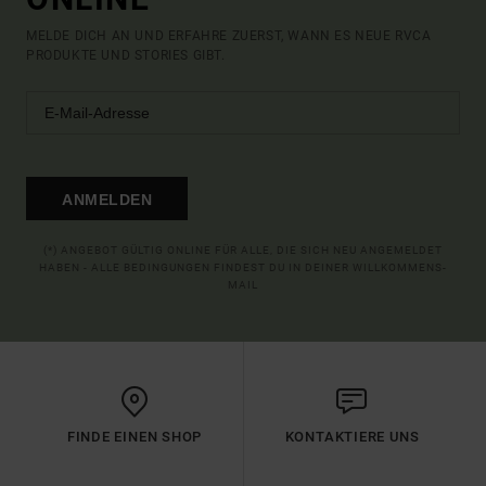
MELDE DICH AN UND ERFAHRE ZUERST, WANN ES NEUE RVCA
PRODUKTE UND STORIES GIBT.
ANMELDEN
(*) ANGEBOT GÜLTIG ONLINE FÜR ALLE, DIE SICH NEU ANGEMELDET
HABEN - ALLE BEDINGUNGEN FINDEST DU IN DEINER WILLKOMMENS-
MAIL
FINDE EINEN SHOP
KONTAKTIERE UNS