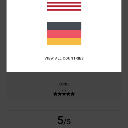
KOMFORT
5.0
PREIS-LEISTUNGS-VERHÄLTNIS
5.0
VIEW ALL COUNTRIES
GRÖSSE
MATERIAL
5.0
ZU KLEIN
ZU GROSS
FARBE
5.0
5
/5