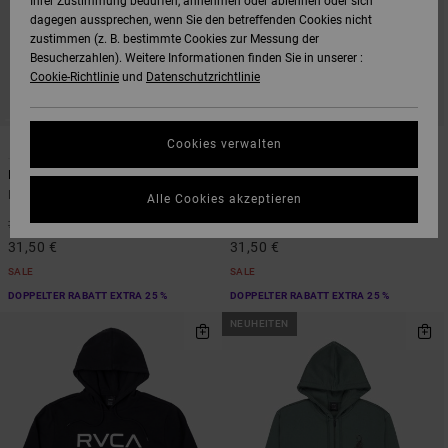
Ihrer Zustimmung bedürfen, annehmen oder ablehnen oder sich
dagegen aussprechen, wenn Sie den betreffenden Cookies nicht
zustimmen (z. B. bestimmte Cookies zur Messung der
Besucherzahlen). Weitere Informationen finden Sie in unserer :
Cookie-Richtlinie
und
Datenschutzrichtlinie
5
5
Cookies verwalten
Big RVCA
Big RVCA
Männer Braun Kapuzenpulli
Männer Grün Kapuzenpulli
Alle Cookies akzeptieren
55%
55%
70,00 €
70,00 €
31,50 €
31,50 €
SALE
SALE
DOPPELTER RABATT EXTRA 25 %
DOPPELTER RABATT EXTRA 25 %
NEUHEITEN