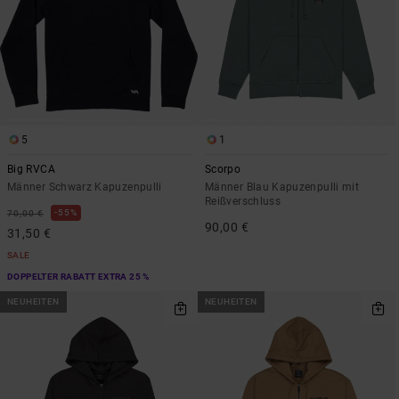
5
1
Big RVCA
Scorpo
Männer Schwarz Kapuzenpulli
Männer Blau Kapuzenpulli mit
Reißverschluss
55%
70,00 €
90,00 €
31,50 €
SALE
DOPPELTER RABATT EXTRA 25 %
NEUHEITEN
NEUHEITEN