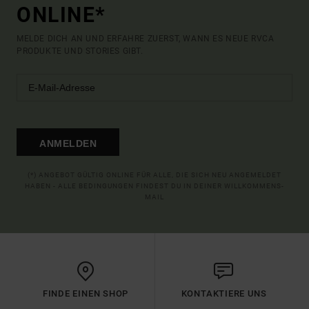
ONLINE*
MELDE DICH AN UND ERFAHRE ZUERST, WANN ES NEUE RVCA
PRODUKTE UND STORIES GIBT.
ANMELDEN
(*) ANGEBOT GÜLTIG ONLINE FÜR ALLE, DIE SICH NEU ANGEMELDET
HABEN - ALLE BEDINGUNGEN FINDEST DU IN DEINER WILLKOMMENS-
MAIL
FINDE EINEN SHOP
KONTAKTIERE UNS