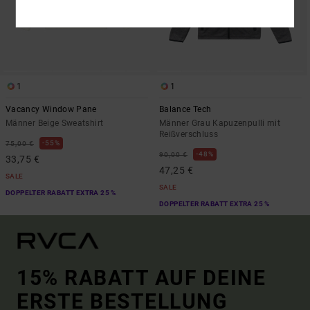
1
1
Vacancy Window Pane
Balance Tech
Männer Beige Sweatshirt
Männer Grau Kapuzenpulli mit
Reißverschluss
55%
75,00 €
48%
90,00 €
33,75 €
47,25 €
SALE
SALE
DOPPELTER RABATT EXTRA 25 %
DOPPELTER RABATT EXTRA 25 %
15% RABATT AUF DEINE
ERSTE BESTELLUNG