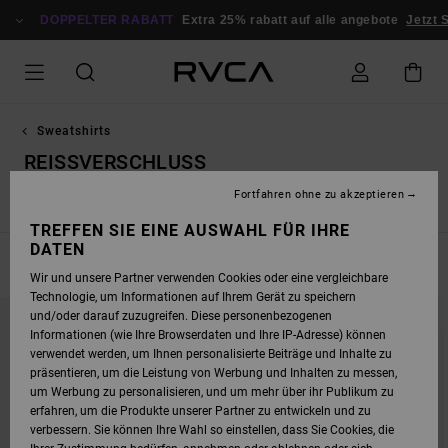
DIREKT
ZUR
DOPPELTER RABATT
Extra 25% rabatt auf alle angebote
Jetzt S
PRODUKT
AUSWAHL
SPRINGEN
Sweatshirts
REISSVERSCHLUSS
Fortfahren ohne zu akzeptieren
Kapuzenpullis
Reissverschluss
Pullovers
TREFFEN SIE EINE AUSWAHL FÜR IHRE
DATEN
FILTERN & SORTIEREN
8
Ergebnisse
Wir und unsere Partner verwenden Cookies oder eine vergleichbare
Technologie, um Informationen auf Ihrem Gerät zu speichern
DIREKT
ÜBERSPRINGEN
und/oder darauf zuzugreifen. Diese personenbezogenen
ZU
UND
DEN
FILTERN
Informationen (wie Ihre Browserdaten und Ihre IP-Adresse) können
FILTERKRITERIEN
NACH
verwendet werden, um Ihnen personalisierte Beiträge und Inhalte zu
SPRINGEN
präsentieren, um die Leistung von Werbung und Inhalten zu messen,
um Werbung zu personalisieren, und um mehr über ihr Publikum zu
erfahren, um die Produkte unserer Partner zu entwickeln und zu
verbessern. Sie können Ihre Wahl so einstellen, dass Sie Cookies, die