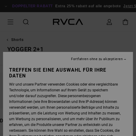
DIREKT
ZUR
DOPPELTER RABATT
Extra 25% rabatt auf alle angebote
Jetzt Sp
PRODUKT
AUSWAHL
SPRINGEN
Shorts
YOGGER 2+1
Fortfahren ohne zu akzeptieren
TREFFEN SIE EINE AUSWAHL FÜR IHRE
DATEN
Wir und unsere Partner verwenden Cookies oder eine vergleichbare
BLEIB DABEI, DIE PRODUKTE SIND BALD
Technologie, um Informationen auf Ihrem Gerät zu speichern
WIEDER DA
und/oder darauf zuzugreifen. Diese personenbezogenen
Informationen (wie Ihre Browserdaten und Ihre IP-Adresse) können
verwendet werden, um Ihnen personalisierte Beiträge und Inhalte zu
präsentieren, um die Leistung von Werbung und Inhalten zu messen,
um Werbung zu personalisieren, und um mehr über ihr Publikum zu
DAS KÖNNTE DIR AUCH GEFALLEN
erfahren, um die Produkte unserer Partner zu entwickeln und zu
verbessern. Sie können Ihre Wahl so einstellen, dass Sie Cookies, die
DIREKT
ÜBERSPRINGEN