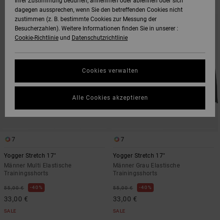
Ihrer Zustimmung bedürfen, annehmen oder ablehnen oder sich
ZU
UND
dagegen aussprechen, wenn Sie den betreffenden Cookies nicht
DEN
FILTERN
FILTERKRITERIEN
NACH
zustimmen (z. B. bestimmte Cookies zur Messung der
SPRINGEN
Besucherzahlen). Weitere Informationen finden Sie in unserer :
Cookie-Richtlinie
und
Datenschutzrichtlinie
Cookies verwalten
Alle Cookies akzeptieren
7
7
Yogger Stretch 17"
Yogger Stretch 17"
Männer Multi Elastische
Männer Grau Elastische
Trainingsshorts
Trainingsshorts
40%
40%
55,00 €
55,00 €
33,00 €
33,00 €
SALE
SALE