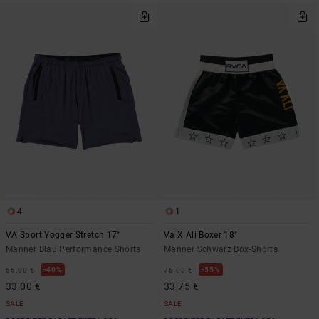
4
1
VA Sport Yogger Stretch 17"
Va X Ali Boxer 18"
Männer Blau Performance Shorts
Männer Schwarz Box-Shorts
40%
55%
55,00 €
75,00 €
33,00 €
33,75 €
SALE
SALE