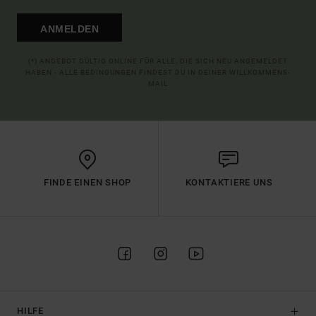
ANMELDEN
(*) ANGEBOT GÜLTIG ONLINE FÜR ALLE, DIE SICH NEU ANGEMELDET
HABEN - ALLE BEDINGUNGEN FINDEST DU IN DEINER WILLKOMMENS-
MAIL
FINDE EINEN SHOP
KONTAKTIERE UNS
HILFE