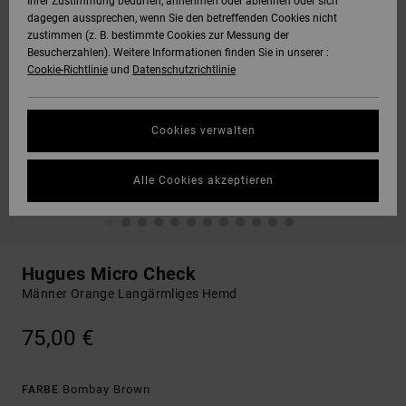
Ihrer Zustimmung bedürfen, annehmen oder ablehnen oder sich
dagegen aussprechen, wenn Sie den betreffenden Cookies nicht
zustimmen (z. B. bestimmte Cookies zur Messung der
Besucherzahlen). Weitere Informationen finden Sie in unserer :
Cookie-Richtlinie
und
Datenschutzrichtlinie
Cookies verwalten
Alle Cookies akzeptieren
Hugues Micro Check
Männer Orange Langärmliges Hemd
75,00 €
Bombay Brown
FARBE