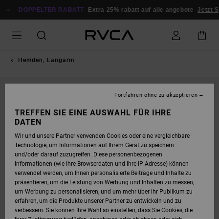
DIREKT
ZUR
DOPPELTER RABATT
Extra 25% rabatt auf alle angebote
Jetzt S
PRODUKTINFORMATION
SPRINGEN
Hemden, Langarm
NEUHEITEN
Fortfahren ohne zu akzeptieren
TREFFEN SIE EINE AUSWAHL FÜR IHRE
DATEN
Wir und unsere Partner verwenden Cookies oder eine vergleichbare
Technologie, um Informationen auf Ihrem Gerät zu speichern
und/oder darauf zuzugreifen. Diese personenbezogenen
Informationen (wie Ihre Browserdaten und Ihre IP-Adresse) können
verwendet werden, um Ihnen personalisierte Beiträge und Inhalte zu
präsentieren, um die Leistung von Werbung und Inhalten zu messen,
um Werbung zu personalisieren, und um mehr über ihr Publikum zu
erfahren, um die Produkte unserer Partner zu entwickeln und zu
verbessern. Sie können Ihre Wahl so einstellen, dass Sie Cookies, die