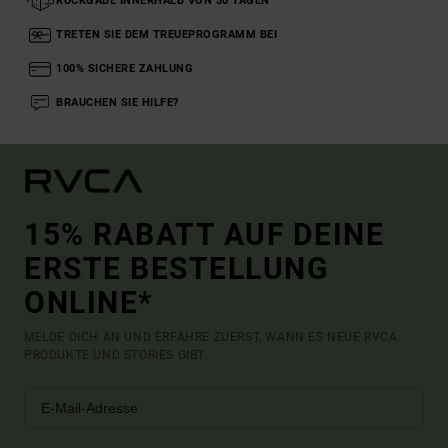
RÜCKGABE INNERHALB VON 30 TAGEN
TRETEN SIE DEM TREUEPROGRAMM BEI
100% SICHERE ZAHLUNG
BRAUCHEN SIE HILFE?
15% RABATT AUF DEINE
ERSTE BESTELLUNG
ONLINE*
MELDE DICH AN UND ERFAHRE ZUERST, WANN ES NEUE RVCA
PRODUKTE UND STORIES GIBT.