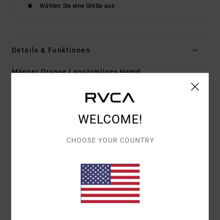
Wählen Sie eine Größe aus
Details & Funktionen
Männer Orange Langärmliges Hemd
Style
EVYWT03008
Farbcode
bwn
Funktionen
WELCOME!
Stoff:
Baumwolle
CHOOSE YOUR COUNTRY
Passform:
Regular Fit
Verschluss/Hals:
Kragen Und Knöpfe
Muster:
Allover-Karoprint
Taschen:
2 Brusttaschen
Zusammensetzung
[Hauptstoff] 100 % Baumwolle