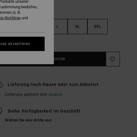
Produkte unserer
r Zustimmung bedürfen,
immen (z. B.
e-Richtlinie
und
S
M
L
XL
XXL
ößentabelle Ansehen
kies akzeptieren
IN DEN WARENKORB
Lieferung nach Hause oder zum Abholort
Lieferung geplant ab
8 August
Siehe Verfügbarkeit im Geschäft
Wählen Sie eine Größe aus