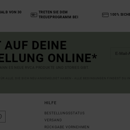
ALB VON 30
TRETEN SIE DEM
100% SICH
TREUEPROGRAMM BEI
 AUF DEINE
ELLUNG ONLINE*
ANN ES NEUE RVCA PRODUKTE UND STORIES GIBT.
 FÜR ALLE, DIE SICH NEU ANGEMELDET HABEN - ALLE BEDINGUNGEN FINDEST DU 
HILFE
BESTELLUNGSSTATUS
VERSAND
RÜCKGABE VORNEHMEN