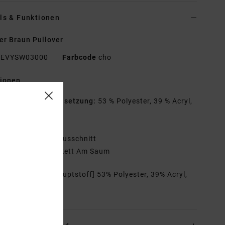
ls & Funktionen
r Braun Pullover
EVYSW03000
Farbcode
cho
tionen
aterialzusammensetzung:
53 % Polyester, 39 % Acryl,
Wolle, 3 % Elastan
assform:
Boxy Fit
ragen:
Rundhalsausschnitt
etails:
Markenetikett Am Saum
mmensetzung
[Hauptstoff] 53% Polyester, 39% Acryl,
lle, 3% Elastan