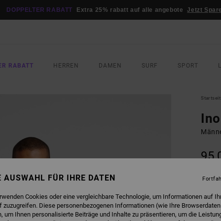
DOPPELTER RABATT
Extra 25% rabatt auf alle angebote
Jetzt Spar
ER RABATT
HERREN
DAMEN
SURF
SPORT
Startsei
Ino
Männe
95,
NE AUSWAHL FÜR IHRE DATEN
Fortfa
FARB
erwenden Cookies oder eine vergleichbare Technologie, um Informationen auf Ih
f zuzugreifen. Diese personenbezogenen Informationen (wie Ihre Browserdaten
 um Ihnen personalisierte Beiträge und Inhalte zu präsentieren, um die Leistu