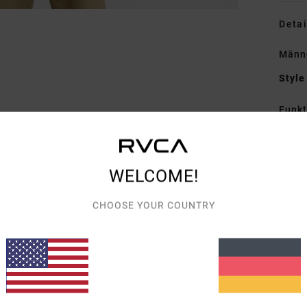
Detai
Männe
Style
Funk
M
5 % 
WELCOME!
P
K
CHOOSE YOUR COUNTRY
D
Zusa
5% Wo