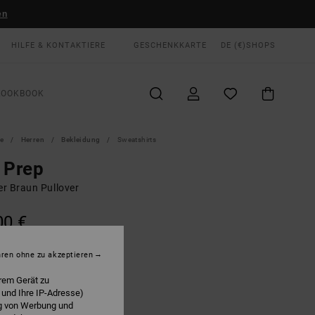
en
HILFE & KONTAKTIERE
GESCHENKKARTE
DE (€)
SHOPS
LOOKBOOK
te
Herren
Bekleidung
Sweatshirts
 Prep
r Braun Pullover
00 €
hren ohne zu akzeptieren
Chocolate
E
rem Gerät zu
 und Ihre IP-Adresse)
ng von Werbung und