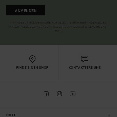
ANMELDEN
(*) ANGEBOT GÜLTIG ONLINE FÜR ALLE, DIE SICH NEU ANGEMELDET
HABEN - ALLE BEDINGUNGEN FINDEST DU IN DEINER WILLKOMMENS-
MAIL
FINDE EINEN SHOP
KONTAKTIERE UNS
HILFE