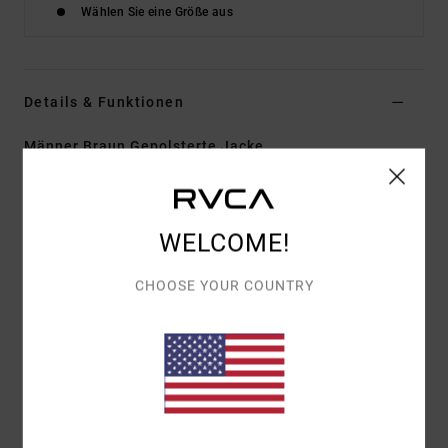
Wählen Sie eine Größe aus
Details & Funktionen
Männer Braun Gepolsterte Jacke
Style
EVYJK00106
Farbcode
cho
Funktionen
WELCOME!
Passform:
Regular Fit
CHOOSE YOUR COUNTRY
Padding:
Gepolstert
Taschen:
Zwei Seitliche Vordertaschen, Brusttasche
Verschluss:
Reißverschluss
Zusammensetzung
[Hauptstoff] 75 % Polyester, 25 %
Wolle