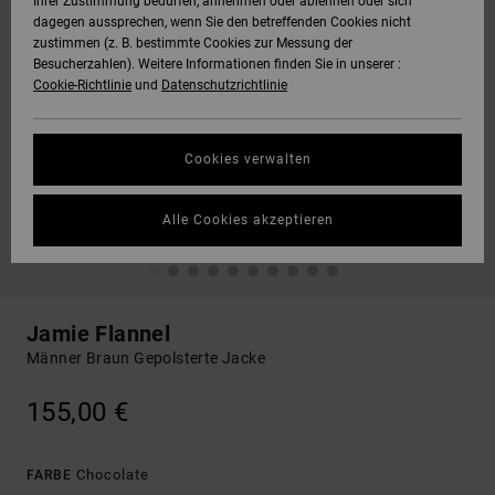
Ihrer Zustimmung bedürfen, annehmen oder ablehnen oder sich
dagegen aussprechen, wenn Sie den betreffenden Cookies nicht
zustimmen (z. B. bestimmte Cookies zur Messung der
Besucherzahlen). Weitere Informationen finden Sie in unserer :
Cookie-Richtlinie
und
Datenschutzrichtlinie
Cookies verwalten
Alle Cookies akzeptieren
Jamie Flannel
Männer Braun Gepolsterte Jacke
155,00 €
Chocolate
FARBE