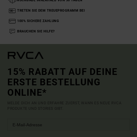
RÜCKGABE INNERHALB VON 30 TAGEN
TRETEN SIE DEM TREUEPROGRAMM BEI
100% SICHERE ZAHLUNG
BRAUCHEN SIE HILFE?
15% RABATT AUF DEINE
ERSTE BESTELLUNG
ONLINE*
MELDE DICH AN UND ERFAHRE ZUERST, WANN ES NEUE RVCA
PRODUKTE UND STORIES GIBT.