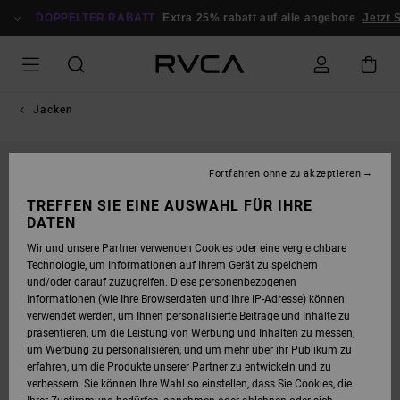
DIREKT
ZUR
DOPPELTER RABATT
Extra 25% rabatt auf alle angebote
Jetzt S
PRODUKTINFORMATION
SPRINGEN
Jacken
NEUHEITEN
Fortfahren ohne zu akzeptieren
TREFFEN SIE EINE AUSWAHL FÜR IHRE
DATEN
Wir und unsere Partner verwenden Cookies oder eine vergleichbare
Technologie, um Informationen auf Ihrem Gerät zu speichern
und/oder darauf zuzugreifen. Diese personenbezogenen
Informationen (wie Ihre Browserdaten und Ihre IP-Adresse) können
verwendet werden, um Ihnen personalisierte Beiträge und Inhalte zu
präsentieren, um die Leistung von Werbung und Inhalten zu messen,
um Werbung zu personalisieren, und um mehr über ihr Publikum zu
erfahren, um die Produkte unserer Partner zu entwickeln und zu
verbessern. Sie können Ihre Wahl so einstellen, dass Sie Cookies, die