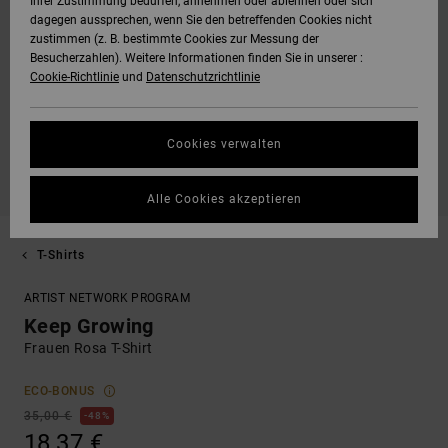
Ihrer Zustimmung bedürfen, annehmen oder ablehnen oder sich
dagegen aussprechen, wenn Sie den betreffenden Cookies nicht
zustimmen (z. B. bestimmte Cookies zur Messung der
Besucherzahlen). Weitere Informationen finden Sie in unserer :
Cookie-Richtlinie
und
Datenschutzrichtlinie
Cookies verwalten
Alle Cookies akzeptieren
T-Shirts
ARTIST NETWORK PROGRAM
Keep Growing
Frauen Rosa T-Shirt
ECO-BONUS
35,00 €
48%
18,37 €