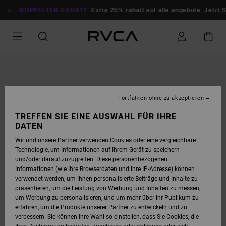
DIREKT
ZUR
DOPPELTER RABATT
Extra 25% rabatt auf alle angebote
Jetzt S
PRODUKTINFORMATION
SPRINGEN
Fortfahren ohne zu akzeptieren
TREFFEN SIE EINE AUSWAHL FÜR IHRE
DATEN
Wir und unsere Partner verwenden Cookies oder eine vergleichbare
Technologie, um Informationen auf Ihrem Gerät zu speichern
und/oder darauf zuzugreifen. Diese personenbezogenen
Informationen (wie Ihre Browserdaten und Ihre IP-Adresse) können
verwendet werden, um Ihnen personalisierte Beiträge und Inhalte zu
präsentieren, um die Leistung von Werbung und Inhalten zu messen,
um Werbung zu personalisieren, und um mehr über ihr Publikum zu
erfahren, um die Produkte unserer Partner zu entwickeln und zu
verbessern. Sie können Ihre Wahl so einstellen, dass Sie Cookies, die