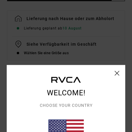
Lieferung nach Hause oder zum Abholort
Lieferung geplant ab
10 August
Siehe Verfügbarkeit im Geschäft
Wählen Sie eine Größe aus
Details & Funktionen
WELCOME!
Frauen Rosa T-Shirt
Style
EVJZT00175
Farbcode
mfw0
CHOOSE YOUR COUNTRY
Funktionen
Stoff:
Bio-Baumwolle [160 g/m2]