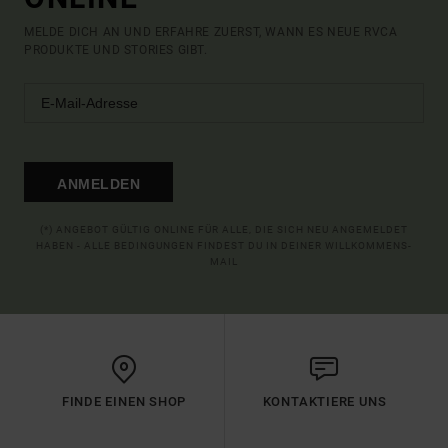
MELDE DICH AN UND ERFAHRE ZUERST, WANN ES NEUE RVCA
PRODUKTE UND STORIES GIBT.
ANMELDEN
(*) ANGEBOT GÜLTIG ONLINE FÜR ALLE, DIE SICH NEU ANGEMELDET
HABEN - ALLE BEDINGUNGEN FINDEST DU IN DEINER WILLKOMMENS-
MAIL
FINDE EINEN SHOP
KONTAKTIERE UNS