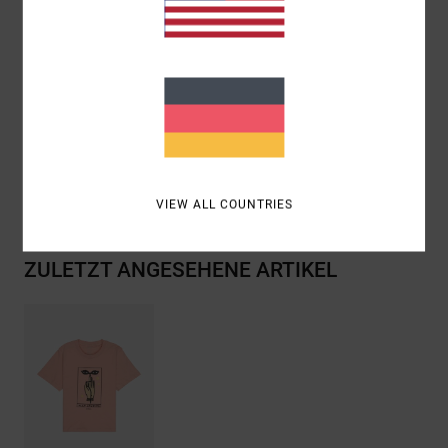
Passform:
Bequemer Relaxed-Fit
Siebdruck-Artwork vorne und hinten von ANP-
Künstlerin Antonia Figueiredo
Zusammensetzung
[Hauptstoff] 100 % Bio-Baumwolle
Versand & Rückversand
VIEW ALL COUNTRIES
ZULETZT ANGESEHENE ARTIKEL