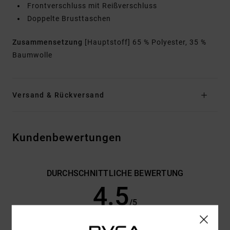
Frontverschluss mit Reißverschluss
Doppelte Brusttaschen
Zusammensetzung
[Hauptstoff] 65 % Polyester, 35 %
Baumwolle
Versand & Rückversand
Kundenbewertungen
DURCHSCHNITTLICHE BEWERTUNG
4.5
/5