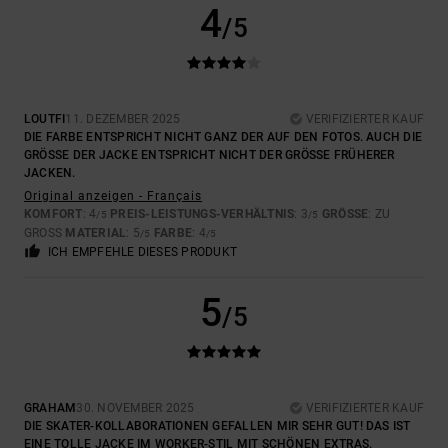
4
/5
LOUTFI
11. DEZEMBER 2025
VERIFIZIERTER KAUF
DIE FARBE ENTSPRICHT NICHT GANZ DER AUF DEN FOTOS. AUCH DIE
GRÖSSE DER JACKE ENTSPRICHT NICHT DER GRÖSSE FRÜHERER JA
CKEN.
Original anzeigen - Français
KOMFORT
: 4
PREIS-LEISTUNGS-VERHÄLTNIS
: 3
GRÖSSE
: ZU
/5
/5
GROSS
MATERIAL
: 5
FARBE
: 4
/5
/5
ICH EMPFEHLE DIESES PRODUKT
5
/5
GRAHAM
30. NOVEMBER 2025
VERIFIZIERTER KAUF
DIE SKATER-KOLLABORATIONEN GEFALLEN MIR SEHR GUT! DAS IST
EINE TOLLE JACKE IM WORKER-STIL MIT SCHÖNEN EXTRAS.