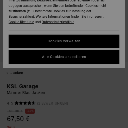
Ihrer Zustimmung bedürfen, annehmen oder ablehnen oder sich
dagegen aussprechen, wenn Sie den betreffenden Cookies nicht
zustimmen (z. B. bestimmte Cookies zur Messung der
Besucherzahlen). Weitere Informationen finden Sie in unserer :
Cookie-Richtlinie
und
Datenschutzrichtlinie
Cookies verwalten
Alle Cookies akzeptieren
Jacken
KSL Garage
Männer Blau Jacken
4.5
(2 BEWERTUNGEN)
150,00 €
55%
67,50 €
SALE