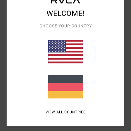
BASIEREND AUF
2 VERIFIZIERTEN BEWERTUNGEN
SEIT
NOVEMBER 2025
WELCOME!
100% UNSERER KUNDEN EMPFEHLEN DIESES PRODUKT
CHOOSE YOUR COUNTRY
KOMFORT
4.5
PREIS-LEISTUNGS-VERHÄLTNIS
3.5
GRÖSSE
MATERIAL
5.0
ZU KLEIN
ZU GROSS
FARBE
4.5
VIEW ALL COUNTRIES