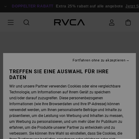
DIREKT
ZUR
DOPPELTER RABATT
Extra 25% rabatt auf alle angebote
Jetzt S
PRODUKTINFORMATION
SPRINGEN
Fortfahren ohne zu akzeptieren
TREFFEN SIE EINE AUSWAHL FÜR IHRE
DATEN
Wir und unsere Partner verwenden Cookies oder eine vergleichbare
Technologie, um Informationen auf Ihrem Gerät zu speichern
und/oder darauf zuzugreifen. Diese personenbezogenen
Informationen (wie Ihre Browserdaten und Ihre IP-Adresse) können
verwendet werden, um Ihnen personalisierte Beiträge und Inhalte zu
präsentieren, um die Leistung von Werbung und Inhalten zu messen,
um Werbung zu personalisieren, und um mehr über ihr Publikum zu
erfahren, um die Produkte unserer Partner zu entwickeln und zu
verbessern. Sie können Ihre Wahl so einstellen, dass Sie Cookies, die