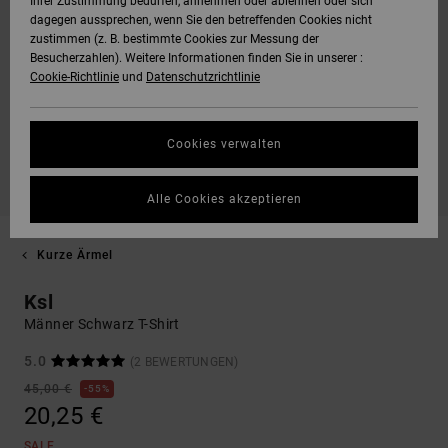
Ihrer Zustimmung bedürfen, annehmen oder ablehnen oder sich
dagegen aussprechen, wenn Sie den betreffenden Cookies nicht
zustimmen (z. B. bestimmte Cookies zur Messung der
Besucherzahlen). Weitere Informationen finden Sie in unserer :
Cookie-Richtlinie
und
Datenschutzrichtlinie
Cookies verwalten
Alle Cookies akzeptieren
Kurze Ärmel
Ksl
Männer Schwarz T-Shirt
5.0
(2 BEWERTUNGEN)
45,00 €
55%
20,25 €
SALE