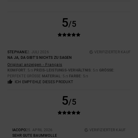
5
/5
STEPHANE
2. JULI 2026
VERIFIZIERTER KAUF
NA JA, DA GIBT’S NICHTS ZU SAGEN
Original anzeigen - Français
KOMFORT
: 5
PREIS-LEISTUNGS-VERHÄLTNIS
: 5
GRÖSSE
:
/5
/5
PERFEKTE GRÖSSE
MATERIAL
: 5
FARBE
: 5
/5
/5
ICH EMPFEHLE DIESES PRODUKT
5
/5
IACOPO
25. APRIL 2026
VERIFIZIERTER KAUF
SEHR GUTE BAUMWOLLE