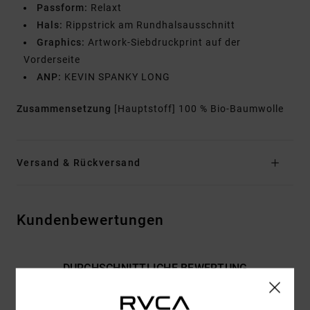
Passform:
Relaxt
Hals:
Rippstrick am Rundhalsausschnitt
Graphics:
Artwork-Siebdruckprint auf der
Vorderseite
ANP:
KEVIN SPANKY LONG
Zusammensetzung
[Hauptstoff] 100 % Bio-Baumwolle
Versand & Rückversand
Kundenbewertungen
DURCHSCHNITTLICHE BEWERTUNG
5.0
/5