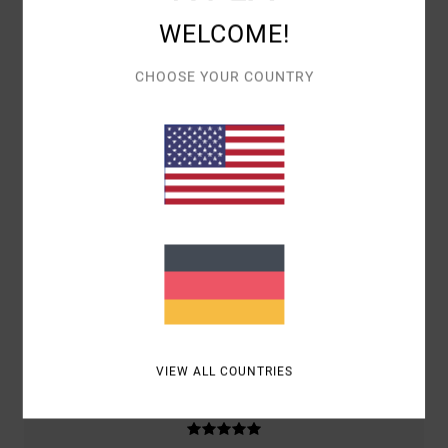
WELCOME!
BASIEREND AUF
2 VERIFIZIERTEN BEWERTUNGEN
SEIT
CHOOSE YOUR COUNTRY
APRIL 2026
100% UNSERER KUNDEN EMPFEHLEN DIESES PRODUKT
KOMFORT
5.0
PREIS-LEISTUNGS-VERHÄLTNIS
5.0
GRÖSSE
MATERIAL
5.0
ZU KLEIN
ZU GROSS
VIEW ALL COUNTRIES
FARBE
5.0