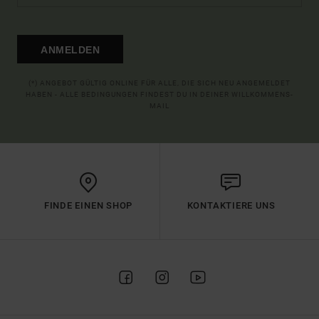
ANMELDEN
(*) ANGEBOT GÜLTIG ONLINE FÜR ALLE, DIE SICH NEU ANGEMELDET
HABEN - ALLE BEDINGUNGEN FINDEST DU IN DEINER WILLKOMMENS-
MAIL
FINDE EINEN SHOP
KONTAKTIERE UNS