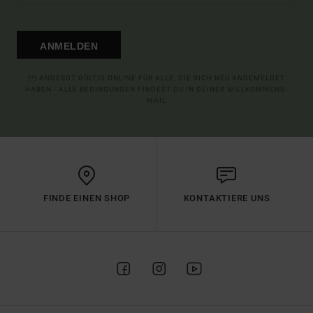
ANMELDEN
(*) ANGEBOT GÜLTIG ONLINE FÜR ALLE, DIE SICH NEU ANGEMELDET
HABEN - ALLE BEDINGUNGEN FINDEST DU IN DEINER WILLKOMMENS-
MAIL
FINDE EINEN SHOP
KONTAKTIERE UNS