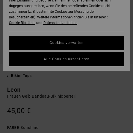
Ihrer Zustimmung bedürfen, annehmen oder ablehnen oder sich
dagegen aussprechen, wenn Sie den betreffenden Cookies nicht
zustimmen (z. B. bestimmte Cookies zur Messung der
Besucherzahlen). Weitere Informationen finden Sie in unserer :
Cookie-Richtlinie
und
Datenschutzrichtlinie
Cookies verwalten
Alle Cookies akzeptieren
Bikini Tops
Leon
Frauen Gelb Bandeau-Bikinioberteil
45,00 €
Sunshine
FARBE