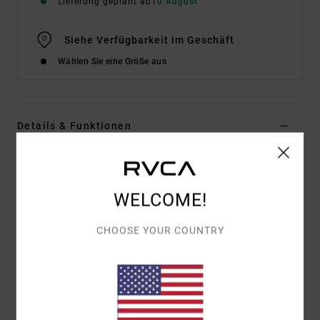
Lieferung geplant ab
10 August
Siehe Verfügbarkeit im Geschäft
Wählen Sie eine Größe aus
Details & Funktionen
Frauen Rot Weite Hose
Style
EVJNP03001
Farbcode
brk
WELCOME!
Funktionen
CHOOSE YOUR COUNTRY
Stoff:
Twill-Stoff Aus 100 % Baumwolle
Fit:
Relaxed Fit
Schnitt/Bund:
Niedrig Geschnittener Bund Mit
Weitem Bein