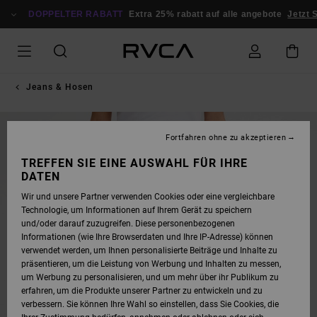
DIREKT
ZUR
DOPPELTER RABATT
Extra 25% rabatt auf alle angebote
Jetzt S
PRODUKTINFORMATION
SPRINGEN
Jeans & Hosen
NEUHEITEN
Fortfahren ohne zu akzeptieren
TREFFEN SIE EINE AUSWAHL FÜR IHRE
DATEN
Wir und unsere Partner verwenden Cookies oder eine vergleichbare
Technologie, um Informationen auf Ihrem Gerät zu speichern
und/oder darauf zuzugreifen. Diese personenbezogenen
Informationen (wie Ihre Browserdaten und Ihre IP-Adresse) können
verwendet werden, um Ihnen personalisierte Beiträge und Inhalte zu
präsentieren, um die Leistung von Werbung und Inhalten zu messen,
um Werbung zu personalisieren, und um mehr über ihr Publikum zu
erfahren, um die Produkte unserer Partner zu entwickeln und zu
verbessern. Sie können Ihre Wahl so einstellen, dass Sie Cookies, die