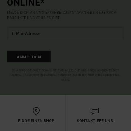
ONLINE*
MELDE DICH AN UND ERFAHRE ZUERST, WANN ES NEUE RVCA
PRODUKTE UND STORIES GIBT.
ANMELDEN
(*) ANGEBOT GÜLTIG ONLINE FÜR ALLE, DIE SICH NEU ANGEMELDET
HABEN - ALLE BEDINGUNGEN FINDEST DU IN DEINER WILLKOMMENS-
MAIL
FINDE EINEN SHOP
KONTAKTIERE UNS