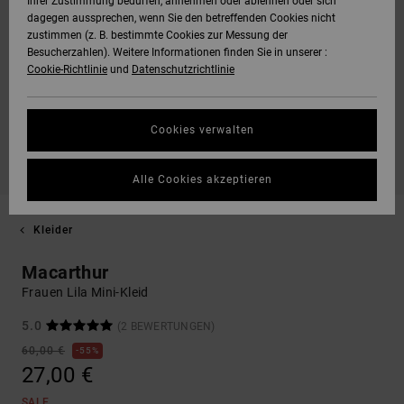
Ihrer Zustimmung bedürfen, annehmen oder ablehnen oder sich
dagegen aussprechen, wenn Sie den betreffenden Cookies nicht
zustimmen (z. B. bestimmte Cookies zur Messung der
Besucherzahlen). Weitere Informationen finden Sie in unserer :
Cookie-Richtlinie
und
Datenschutzrichtlinie
Cookies verwalten
Alle Cookies akzeptieren
Kleider
Macarthur
Frauen Lila Mini-Kleid
5.0
(2 BEWERTUNGEN)
60,00 €
55%
27,00 €
SALE