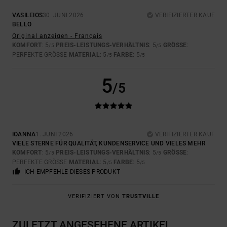
VASILEIOS
30. JUNI 2026
VERIFIZIERTER KAUF
BELLO
Original anzeigen - Français
KOMFORT
: 5
PREIS-LEISTUNGS-VERHÄLTNIS
: 5
GRÖSSE
:
/5
/5
PERFEKTE GRÖSSE
MATERIAL
: 5
FARBE
: 5
/5
/5
5
/5
IOANNA
1. JUNI 2026
VERIFIZIERTER KAUF
VIELE STERNE FÜR QUALITÄT, KUNDENSERVICE UND VIELES MEHR
KOMFORT
: 5
PREIS-LEISTUNGS-VERHÄLTNIS
: 5
GRÖSSE
:
/5
/5
PERFEKTE GRÖSSE
MATERIAL
: 5
FARBE
: 5
/5
/5
ICH EMPFEHLE DIESES PRODUKT
VERIFIZIERT VON
TRUSTVILLE
ZULETZT ANGESEHENE ARTIKEL