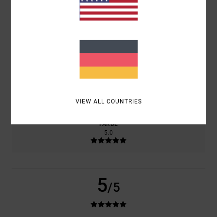
KOMFORT
5.0
PREIS-LEISTUNGS-VERHÄLTNIS
5.0
GRÖSSE
MATERIAL
5.0
ZU KLEIN
ZU GROSS
VIEW ALL COUNTRIES
FARBE
5.0
5
/5