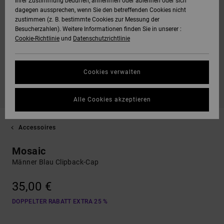
Ihrer Zustimmung bedürfen, annehmen oder ablehnen oder sich
dagegen aussprechen, wenn Sie den betreffenden Cookies nicht
zustimmen (z. B. bestimmte Cookies zur Messung der
Besucherzahlen). Weitere Informationen finden Sie in unserer :
Cookie-Richtlinie
und
Datenschutzrichtlinie
Cookies verwalten
Alle Cookies akzeptieren
Accessoires
Mosaic
Männer Blau Clipback-Cap
35,00 €
DOPPELTER RABATT EXTRA 25 %