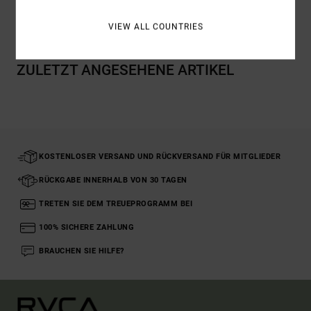
Versand & Rückversand
VIEW ALL COUNTRIES
ZULETZT ANGESEHENE ARTIKEL
KOSTENLOSER VERSAND UND RÜCKVERSAND FÜR MITGLIEDER
RÜCKGABE INNERHALB VON 30 TAGEN
TRETEN SIE DEM TREUEPROGRAMM BEI
100% SICHERE ZAHLUNG
BRAUCHEN SIE HILFE?