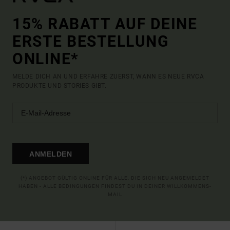
15% RABATT AUF DEINE
ERSTE BESTELLUNG
ONLINE*
MELDE DICH AN UND ERFAHRE ZUERST, WANN ES NEUE RVCA
PRODUKTE UND STORIES GIBT.
ANMELDEN
(*) ANGEBOT GÜLTIG ONLINE FÜR ALLE, DIE SICH NEU ANGEMELDET
HABEN - ALLE BEDINGUNGEN FINDEST DU IN DEINER WILLKOMMENS-
MAIL