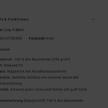
ls & Funktionen
r Lila T-Shirt
EVYZT00390
Farbcode
krb0
tionen
aterial:
100 % Bio-Baumwolle [250 g/m²]
it:
Relaxed Fit
als:
Rippstrick Am Rundhalsausschnitt
etails:
Seitliche Schlitze Am Unteren Saum Mit
dverstärkung
rafik:
Artwork-print vorne und hinten mit puff-tinte
mmensetzung
[Hauptstoff] 100 % Bio-Baumwolle