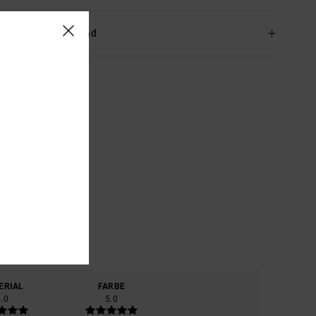
and & Rückversand
ERIAL
FARBE
5.0
5.0