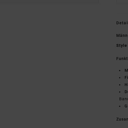
Detai
Männe
Style
Funk
M
F
H
D
Ban
G
Zusa