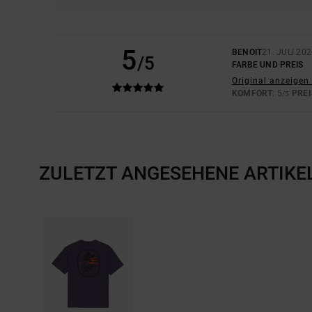
5
BENOIT
21. JULI 20
/5
FARBE UND PREIS
Original anzeigen 
KOMFORT
: 5
PREI
/5
ZULETZT ANGESEHENE ARTIKE