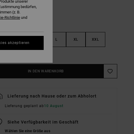
Produkte unserer
r Zustimmung bedürfen,
immen (z. B.
e-Richtlinie
und
S
M
L
XL
XXL
kies akzeptieren
ößentabelle Ansehen
IN DEN WARENKORB
Lieferung nach Hause oder zum Abholort
Lieferung geplant ab
10 August
Siehe Verfügbarkeit im Geschäft
Wählen Sie eine Größe aus