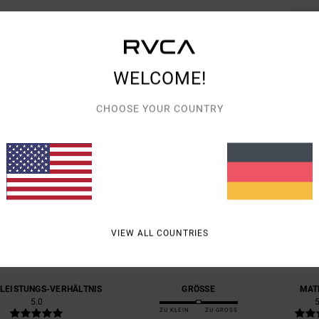
Vers
WELCOME!
CHOOSE YOUR COUNTRY
DURCHSCHNITTLICHE BEWERTUNG
5.0
/5
VIEW ALL COUNTRIES
BASIEREND AUF
1 VERIFIZIERTEN BEWERTUNGEN
SEIT JULI 2026
0% UNSERER KUNDEN EMPFEHLEN DIESES PRODUKT
-LEISTUNGS-VERHÄLTNIS
GRÖSSE
MAT
5.0
ZU KLEIN
ZU GROSS