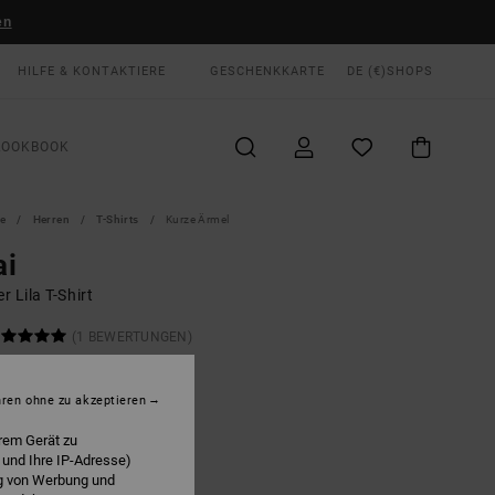
en
HILFE & KONTAKTIERE
GESCHENKKARTE
DE (€)
SHOPS
LOOKBOOK
te
Herren
T-Shirts
Kurze Ärmel
ai
 Lila T-Shirt
(1 BEWERTUNGEN)
ONUS
00 €
hren ohne zu akzeptieren
rem Gerät zu
 und Ihre IP-Adresse)
Ink
E
ng von Werbung und