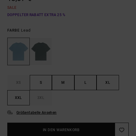
SALE
DOPPELTER RABATT EXTRA 25 %
Lead
FARBE
XS
S
M
L
XL
XXL
3XL
Größentabelle Ansehen
IN DEN WARENKORB