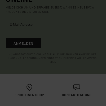
MELDE DICH AN UND ERFAHRE ZUERST, WANN ES NEUE RVCA
PRODUKTE UND STORIES GIBT.
ANMELDEN
(*) ANGEBOT GÜLTIG ONLINE FÜR ALLE, DIE SICH NEU ANGEMELDET
HABEN - ALLE BEDINGUNGEN FINDEST DU IN DEINER WILLKOMMENS-
MAIL
FINDE EINEN SHOP
KONTAKTIERE UNS