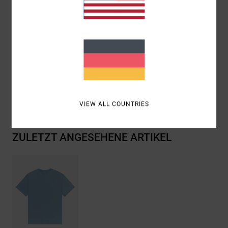
Fit:
Relaxed fit
Hals:
Rippstrick am Kragen
Grafik:
Gestickte Logo-Artwork auf Vorderseite
Zusammensetzung
[Hauptstoff] 100 % Bio-Baumwolle
Versand & Rückversand
VIEW ALL COUNTRIES
ZULETZT ANGESEHENE ARTIKEL