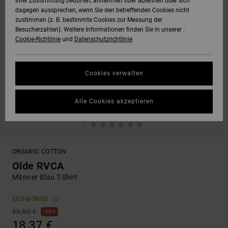
Ihrer Zustimmung bedürfen, annehmen oder ablehnen oder sich
dagegen aussprechen, wenn Sie den betreffenden Cookies nicht
zustimmen (z. B. bestimmte Cookies zur Messung der
Besucherzahlen). Weitere Informationen finden Sie in unserer :
Cookie-Richtlinie
und
Datenschutzrichtlinie
Cookies verwalten
Alle Cookies akzeptieren
ORGANIC COTTON
Olde RVCA
Männer Blau T-Shirt
ECO-BONUS
35,00 €
48%
18,37 €