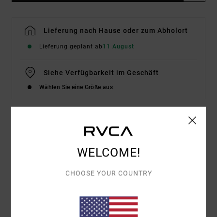
Lieferung nach Hause oder zum Abholort
Lieferung geplant ab
11 August
Siehe Verfügbarkeit im Geschäft
Wählen Sie eine Größe aus
Details & Funktionen
WELCOME!
Männer Blau T-Shirt
Style
EVYZT00346
Farbcode
slk0
CHOOSE YOUR COUNTRY
Funktionen
Stoff:
Bio-Baumwolle [200 g/m2]