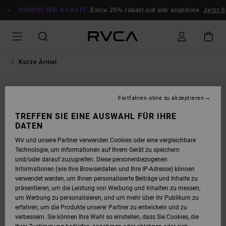
DIREKT
ZUR
DOPPELTER RABATT
Extra 25% rabatt auf alle angebote
Jetzt S
PRODUKTINFORMATION
SPRINGEN
Kurze Ärmel
Fortfahren ohne zu akzeptieren
TREFFEN SIE EINE AUSWAHL FÜR IHRE
DATEN
Wir und unsere Partner verwenden Cookies oder eine vergleichbare
Technologie, um Informationen auf Ihrem Gerät zu speichern
und/oder darauf zuzugreifen. Diese personenbezogenen
Informationen (wie Ihre Browserdaten und Ihre IP-Adresse) können
verwendet werden, um Ihnen personalisierte Beiträge und Inhalte zu
präsentieren, um die Leistung von Werbung und Inhalten zu messen,
um Werbung zu personalisieren, und um mehr über ihr Publikum zu
erfahren, um die Produkte unserer Partner zu entwickeln und zu
verbessern. Sie können Ihre Wahl so einstellen, dass Sie Cookies, die