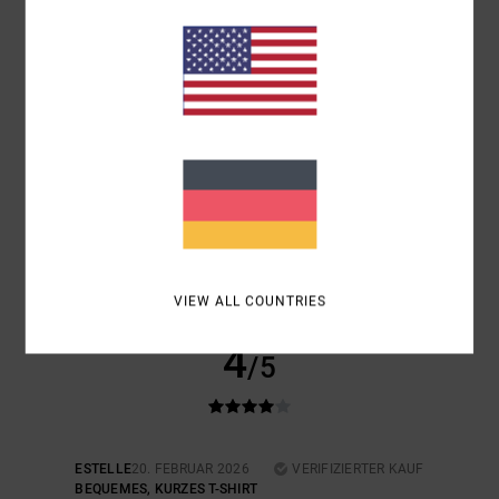
5
/5
JULIE
27. APRIL 2026
VERIFIZIERTER KAUF
SCHÖN UND ANGENEHM ZU TRAGEN
Original anzeigen - Français
KOMFORT
: 5
PREIS-LEISTUNGS-VERHÄLTNIS
: 5
GRÖSSE
:
/5
/5
PERFEKTE GRÖSSE
MATERIAL
: 5
FARBE
: 5
/5
/5
ICH EMPFEHLE DIESES PRODUKT
VIEW ALL COUNTRIES
4
/5
ESTELLE
20. FEBRUAR 2026
VERIFIZIERTER KAUF
BEQUEMES, KURZES T-SHIRT