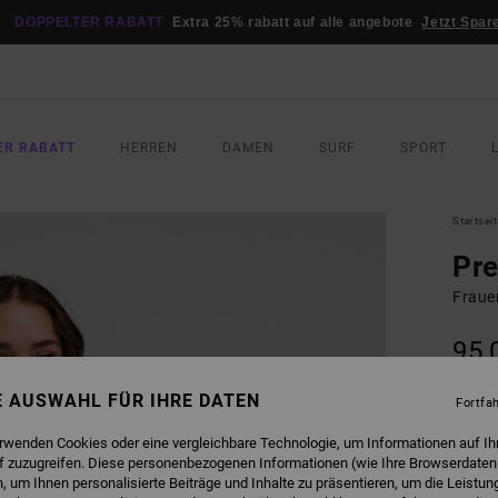
DOPPELTER RABATT
Extra 25% rabatt auf alle angebote
Jetzt Spar
ER RABATT
HERREN
DAMEN
SURF
SPORT
Startsei
Pr
Fraue
95,
NE AUSWAHL FÜR IHRE DATEN
Fortfa
FARB
erwenden Cookies oder eine vergleichbare Technologie, um Informationen auf Ih
f zuzugreifen. Diese personenbezogenen Informationen (wie Ihre Browserdaten
 um Ihnen personalisierte Beiträge und Inhalte zu präsentieren, um die Leistu