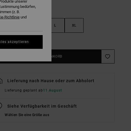
Produkte unserer
r Zustimmung bedürfen,
immen (z. B.
e-Richtlinie
und
S
M
L
XL
ößentabelle Ansehen
kies akzeptieren
IN DEN WARENKORB
Lieferung nach Hause oder zum Abholort
Lieferung geplant ab
11 August
Siehe Verfügbarkeit im Geschäft
Wählen Sie eine Größe aus