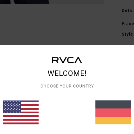
Detai
Fraue
Style
Funk
M
Poly
WELCOME!
P
K
CHOOSE YOUR COUNTRY
Zusa
5% Wo
Vers