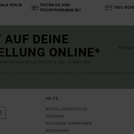
ALB VON 30
TRETEN SIE DEM
100% SICH
TREUEPROGRAMM BEI
 AUF DEINE
ELLUNG ONLINE*
ANN ES NEUE RVCA PRODUKTE UND STORIES GIBT.
 FÜR ALLE, DIE SICH NEU ANGEMELDET HABEN - ALLE BEDINGUNGEN FINDEST DU 
HILFE
BESTELLUNGSSTATUS
VERSAND
RÜCKGABE VORNEHMEN
BEZAHLUNG