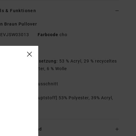
ls & Funktionen
n Braun Pullover
EVJSW03013
Farbcode
cho
tionen
aterialzusammensetzung:
53 % Acryl, 29 % recyceltes
ester, 11 % Polyester, 6 % Wolle
assform:
Boxy Fit
ragen:
Rundhalsausschnitt
mmensetzung
[Hauptstoff] 53% Polyester, 39% Acryl,
lle, 3% Elastan
and & Rückversand