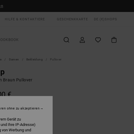
en
HILFE & KONTAKTIERE
GESCHENKKARTE
DE (€)
SHOPS
LOOKBOOK
te
Damen
Bekleidung
Pullover
ep
n Braun Pullover
00 €
hren ohne zu akzeptieren
Chocolate
E
rem Gerät zu
 und Ihre IP-Adresse)
ng von Werbung und