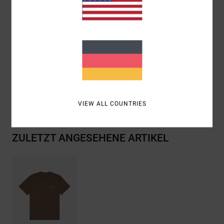
Grafik:
Gesticktes Logo Am Saum Der
Vordertasche.
Zusammensetzung
[Hauptstoff] 75 % Baumwolle, 25 %
recycelte Baumwolle
Versand & Rückversand
VIEW ALL COUNTRIES
ZULETZT ANGESEHENE ARTIKEL