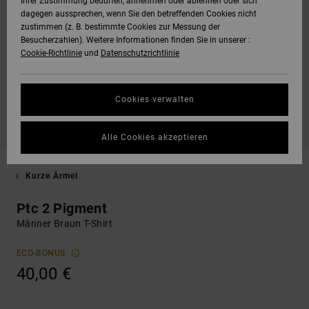
Ihrer Zustimmung bedürfen, annehmen oder ablehnen oder sich
dagegen aussprechen, wenn Sie den betreffenden Cookies nicht
zustimmen (z. B. bestimmte Cookies zur Messung der
Besucherzahlen). Weitere Informationen finden Sie in unserer :
Cookie-Richtlinie
und
Datenschutzrichtlinie
Cookies verwalten
Alle Cookies akzeptieren
Kurze Ärmel
Ptc 2 Pigment
Männer Braun T-Shirt
ECO-BONUS
40,00 €