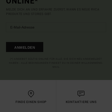
ONLINE*
MELDE DICH AN UND ERFAHRE ZUERST, WANN ES NEUE RVCA
PRODUKTE UND STORIES GIBT.
ANMELDEN
(*) ANGEBOT GÜLTIG ONLINE FÜR ALLE, DIE SICH NEU ANGEMELDET
HABEN - ALLE BEDINGUNGEN FINDEST DU IN DEINER WILLKOMMENS-
MAIL
FINDE EINEN SHOP
KONTAKTIERE UNS