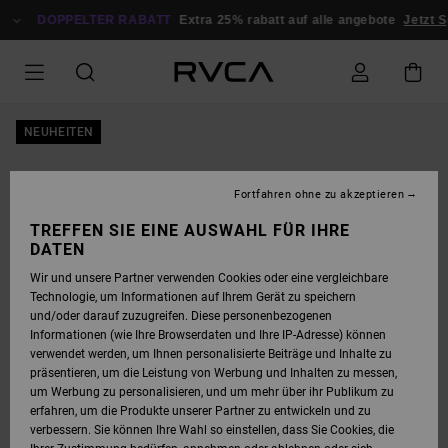
DIREKT
ZUR
DOPPELTER RABATT
Extra 25% rabatt auf alle angebote
Jetzt S
PRODUKTINFORMATION
SPRINGEN
NEUHEITEN
Fortfahren ohne zu akzeptieren
TREFFEN SIE EINE AUSWAHL FÜR IHRE
DATEN
Wir und unsere Partner verwenden Cookies oder eine vergleichbare
Technologie, um Informationen auf Ihrem Gerät zu speichern
und/oder darauf zuzugreifen. Diese personenbezogenen
Informationen (wie Ihre Browserdaten und Ihre IP-Adresse) können
verwendet werden, um Ihnen personalisierte Beiträge und Inhalte zu
präsentieren, um die Leistung von Werbung und Inhalten zu messen,
um Werbung zu personalisieren, und um mehr über ihr Publikum zu
erfahren, um die Produkte unserer Partner zu entwickeln und zu
verbessern. Sie können Ihre Wahl so einstellen, dass Sie Cookies, die