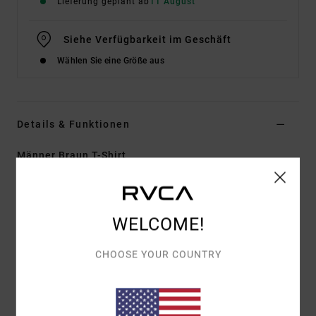
Lieferung geplant ab
11 August
Siehe Verfügbarkeit im Geschäft
Wählen Sie eine Größe aus
Details & Funktionen
Männer Braun T-Shirt
Style
EVYZT00370
Farbcode
woo
Funktionen
WELCOME!
Material:
100% Bio-Baumwolle Mit
CHOOSE YOUR COUNTRY
Pigmentfarbstoff [200 G/M2]
Fit:
Relaxed Fit
Hals:
Rippstrick Am Rundhalsausschnitt
Taschen:
Einzelne Brusttasche