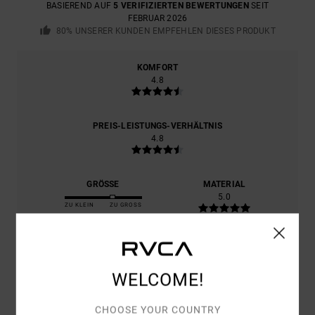
BASIEREND AUF
5 VERIFIZIERTEN BEWERTUNGEN
SEIT
FEBRUAR 2026
80% UNSERER KUNDEN EMPFEHLEN DIESES PRODUKT
KOMFORT
4.8
PREIS-LEISTUNGS-VERHÄLTNIS
4.8
GRÖSSE
MATERIAL
5.0
ZU KLEIN
ZU GROSS
FARBE
5.0
WELCOME!
CHOOSE YOUR COUNTRY