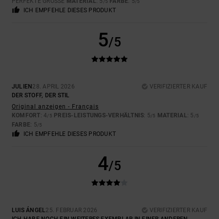
PERFEKTE GRÖSSE
MATERIAL
: 5
FARBE
: 5
/5
/5
ICH EMPFEHLE DIESES PRODUKT
5
/5
JULIEN
28. APRIL 2026
VERIFIZIERTER KAUF
DER STOFF, DER STIL
Original anzeigen - Français
KOMFORT
: 4
PREIS-LEISTUNGS-VERHÄLTNIS
: 5
MATERIAL
: 5
/5
/5
/5
FARBE
: 5
/5
ICH EMPFEHLE DIESES PRODUKT
4
/5
LUIS ÁNGEL
25. FEBRUAR 2026
VERIFIZIERTER KAUF