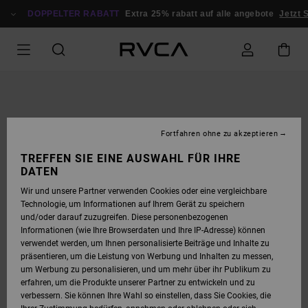
DIREKT
ZUR
DOPPELTER RABATT
Extra 25% rabatt auf alle angebote
Jetzt S
PRODUKTINFORMATION
SPRINGEN
Fortfahren ohne zu akzeptieren
TREFFEN SIE EINE AUSWAHL FÜR IHRE
DATEN
Wir und unsere Partner verwenden Cookies oder eine vergleichbare
Technologie, um Informationen auf Ihrem Gerät zu speichern
und/oder darauf zuzugreifen. Diese personenbezogenen
Informationen (wie Ihre Browserdaten und Ihre IP-Adresse) können
verwendet werden, um Ihnen personalisierte Beiträge und Inhalte zu
präsentieren, um die Leistung von Werbung und Inhalten zu messen,
um Werbung zu personalisieren, und um mehr über ihr Publikum zu
erfahren, um die Produkte unserer Partner zu entwickeln und zu
verbessern. Sie können Ihre Wahl so einstellen, dass Sie Cookies, die