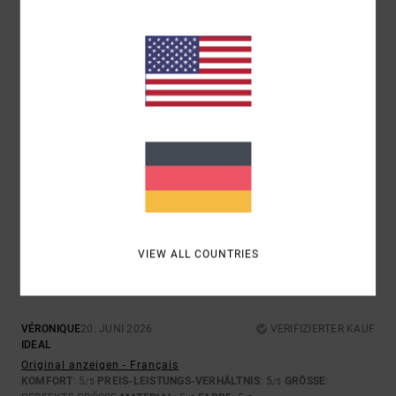
5
/5
CHRISTIAN
21. JUNI 2026
VERIFIZIERTER KAUF
DIE QUALITÄT UND DIE VERARBEITUNG SIND HERVORRAGEND.
Original anzeigen - Français
KOMFORT
: 5
PREIS-LEISTUNGS-VERHÄLTNIS
: 5
GRÖSSE
: ZU
/5
/5
GROSS
MATERIAL
: 5
FARBE
: 5
/5
/5
ICH EMPFEHLE DIESES PRODUKT
5
/5
VIEW ALL COUNTRIES
VÉRONIQUE
20. JUNI 2026
VERIFIZIERTER KAUF
IDEAL
Original anzeigen - Français
KOMFORT
: 5
PREIS-LEISTUNGS-VERHÄLTNIS
: 5
GRÖSSE
:
/5
/5