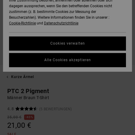
Ihrer Zustimmung bedürfen, annehmen oder ablehnen oder sich
dagegen aussprechen, wenn Sie den betreffenden Cookies nicht
zustimmen (z. B. bestimmte Cookies zur Messung der
Besucherzahlen). Weitere Informationen finden Sie in unserer :
Cookie-Richtlinie
und
Datenschutzrichtlinie
Cookies verwalten
Alle Cookies akzeptieren
Kurze Ärmel
PTC 2 Pigment
Männer Braun T-Shirt
4.8
(5 BEWERTUNGEN)
35,00 €
40%
21,00 €
SALE