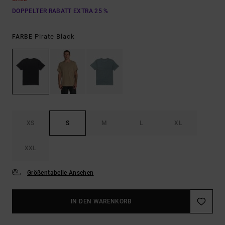
DOPPELTER RABATT EXTRA 25 %
Pirate Black
FARBE
XS
S
M
L
XL
XXL
Größentabelle Ansehen
IN DEN WARENKORB