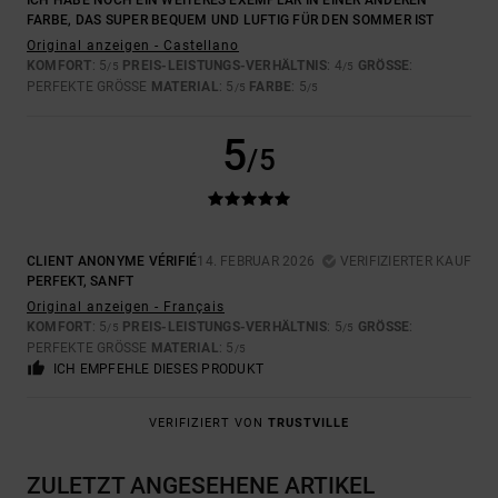
ICH HABE NOCH EIN WEITERES EXEMPLAR IN EINER ANDEREN
FARBE, DAS SUPER BEQUEM UND LUFTIG FÜR DEN SOMMER IST
Original anzeigen - Castellano
KOMFORT
: 5
PREIS-LEISTUNGS-VERHÄLTNIS
: 4
GRÖSSE
:
/5
/5
PERFEKTE GRÖSSE
MATERIAL
: 5
FARBE
: 5
/5
/5
5
/5
CLIENT ANONYME VÉRIFIÉ
14. FEBRUAR 2026
VERIFIZIERTER KAUF
PERFEKT, SANFT
Original anzeigen - Français
KOMFORT
: 5
PREIS-LEISTUNGS-VERHÄLTNIS
: 5
GRÖSSE
:
/5
/5
PERFEKTE GRÖSSE
MATERIAL
: 5
/5
ICH EMPFEHLE DIESES PRODUKT
VERIFIZIERT VON
TRUSTVILLE
ZULETZT ANGESEHENE ARTIKEL