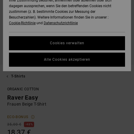
Ihrer Zustimmung bedürfen, annehmen oder ablehnen oder sich
dagegen aussprechen, wenn Sie den betreffenden Cookies nicht
zustimmen (z. B. bestimmte Cookies zur Messung der
Besucherzahlen). Weitere Informationen finden Sie in unserer :
Cookie-Richtlinie
und
Datenschutzrichtlinie
Cookies verwalten
Alle Cookies akzeptieren
T-Shirts
ORGANIC COTTON
Raver Easy
Frauen Beige T-Shirt
ECO-BONUS
35,00 €
48%
18,37 €