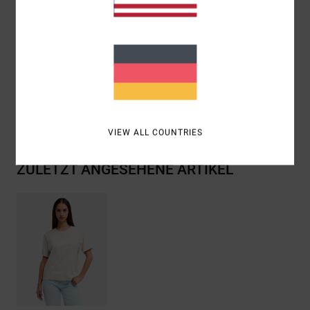
Passform:
Bequemer Relaxed-Fit
Siebdruck vorne mit gestickten Details
Zusammensetzung
[Hauptstoff] 100 % Bio-Baumwolle
Versand & Rückversand
VIEW ALL COUNTRIES
ZULETZT ANGESEHENE ARTIKEL