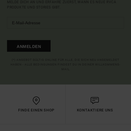
MELDE DICH AN UND ERFAHRE ZUERST, WANN ES NEUE RVCA
PRODUKTE UND STORIES GIBT.
ANMELDEN
(*) ANGEBOT GÜLTIG ONLINE FÜR ALLE, DIE SICH NEU ANGEMELDET
HABEN - ALLE BEDINGUNGEN FINDEST DU IN DEINER WILLKOMMENS-
MAIL
FINDE EINEN SHOP
KONTAKTIERE UNS