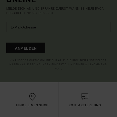
MELDE DICH AN UND ERFAHRE ZUERST, WANN ES NEUE RVCA
PRODUKTE UND STORIES GIBT.
ANMELDEN
(*) ANGEBOT GÜLTIG ONLINE FÜR ALLE, DIE SICH NEU ANGEMELDET
HABEN - ALLE BEDINGUNGEN FINDEST DU IN DEINER WILLKOMMENS-
MAIL
FINDE EINEN SHOP
KONTAKTIERE UNS