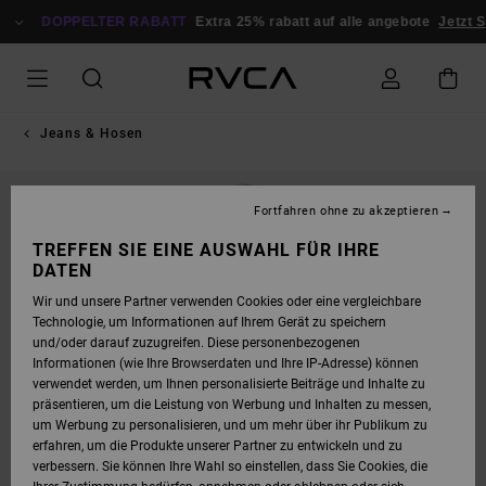
DIREKT
ZUR
DOPPELTER RABATT
Extra 25% rabatt auf alle angebote
Jetzt S
PRODUKTINFORMATION
SPRINGEN
Jeans & Hosen
Fortfahren ohne zu akzeptieren
TREFFEN SIE EINE AUSWAHL FÜR IHRE
DATEN
Wir und unsere Partner verwenden Cookies oder eine vergleichbare
Technologie, um Informationen auf Ihrem Gerät zu speichern
und/oder darauf zuzugreifen. Diese personenbezogenen
Informationen (wie Ihre Browserdaten und Ihre IP-Adresse) können
verwendet werden, um Ihnen personalisierte Beiträge und Inhalte zu
präsentieren, um die Leistung von Werbung und Inhalten zu messen,
um Werbung zu personalisieren, und um mehr über ihr Publikum zu
erfahren, um die Produkte unserer Partner zu entwickeln und zu
verbessern. Sie können Ihre Wahl so einstellen, dass Sie Cookies, die