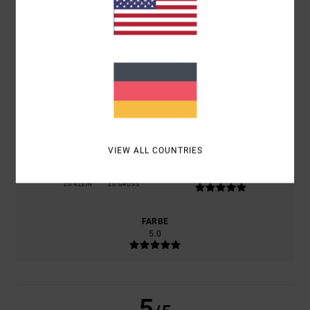
SEPTEMBER 2025
100% UNSERER KUNDEN EMPFEHLEN DIESES PRODUKT
KOMFORT
5.0
PREIS-LEISTUNGS-VERHÄLTNIS
4.0
VIEW ALL COUNTRIES
GRÖSSE
MATERIAL
5.0
ZU KLEIN
ZU GROSS
FARBE
5.0
5