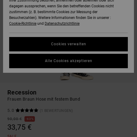
Ihrer Zustimmung bedürfen, annehmen oder ablehnen oder sich
dagegen aussprechen, wenn Sie den betreffenden Cookies nicht
zustimmen (z. B. bestimmte Cookies zur Messung der
Besucherzahlen). Weitere Informationen finden Sie in unserer :
Cookie-Richtlinie
und
Datenschutzrichtlinie
Cookies verwalten
Alle Cookies akzeptieren
Recession
Frauen Braun Hose mit festem Bund
5.0
(1 BEWERTUNGEN)
90,00 €
63%
33,75 €
SALE