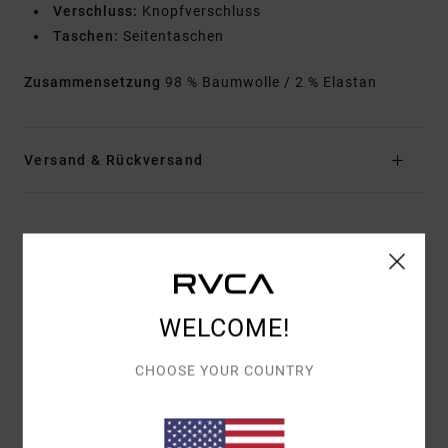
Verschluss:
Knopfverschluss
Taschen:
Seitentaschen
Zusammensetzung
98 % Baumwolle / 2 % Elastan
Versand & Rückversand
Kundenbewertungen
DURCHSCHNITTLICHE BEWERTUNG
WELCOME!
5.0
/5
CHOOSE YOUR COUNTRY
BASIEREND AUF
1 VERIFIZIERTEN BEWERTUNGEN
SEIT