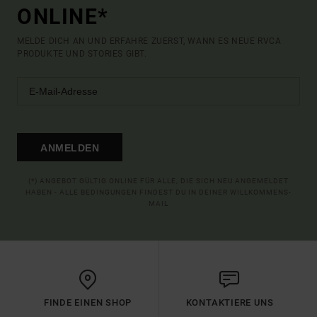
ONLINE*
MELDE DICH AN UND ERFAHRE ZUERST, WANN ES NEUE RVCA
PRODUKTE UND STORIES GIBT.
ANMELDEN
(*) ANGEBOT GÜLTIG ONLINE FÜR ALLE, DIE SICH NEU ANGEMELDET
HABEN - ALLE BEDINGUNGEN FINDEST DU IN DEINER WILLKOMMENS-
MAIL
FINDE EINEN SHOP
KONTAKTIERE UNS