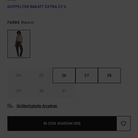
DOPPELTER RABATT EXTRA 25 %
Raisin
FARBE
24
25
26
27
28
29
30
31
Größentabelle Ansehen
IN DEN WARENKORB