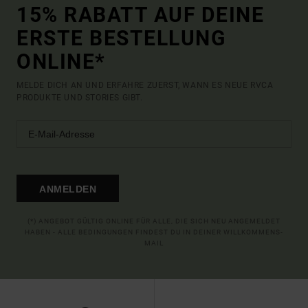
15% RABATT AUF DEINE
ERSTE BESTELLUNG
ONLINE*
MELDE DICH AN UND ERFAHRE ZUERST, WANN ES NEUE RVCA
PRODUKTE UND STORIES GIBT.
ANMELDEN
(*) ANGEBOT GÜLTIG ONLINE FÜR ALLE, DIE SICH NEU ANGEMELDET
HABEN - ALLE BEDINGUNGEN FINDEST DU IN DEINER WILLKOMMENS-
MAIL