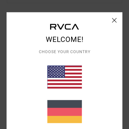
Details & Funktionen
Männer Weiss Truckerkappe
WELCOME!
Style
EVYHA03018
Farbcode
slb
CHOOSE YOUR COUNTRY
Funktionen
Stoff:
Baumwollstoff
Passform:
6-Panel-Design
Geschwungener Snapback-Schirm
Details:
TPU
Zusammensetzung
[Hauptstoff] 100 % Bio-Baumwolle
Versand & Rückversand