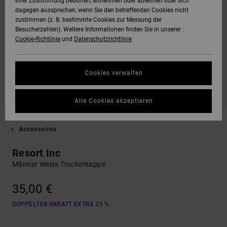
Ihrer Zustimmung bedürfen, annehmen oder ablehnen oder sich
dagegen aussprechen, wenn Sie den betreffenden Cookies nicht
zustimmen (z. B. bestimmte Cookies zur Messung der
Besucherzahlen). Weitere Informationen finden Sie in unserer :
Cookie-Richtlinie
und
Datenschutzrichtlinie
Cookies verwalten
Alle Cookies akzeptieren
Accessoires
Resort Inc
Männer Weiss Truckerkappe
35,00 €
DOPPELTER RABATT EXTRA 25 %