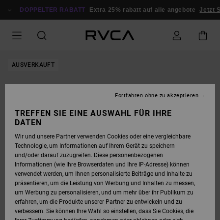
DIREKT
ZUR
DOPPELTER RABATT
Extra 25% rabatt auf alle angebote
Jetzt S
PRODUKTINFORMATION
SPRINGEN
AUSVERKAUFT
Fortfahren ohne zu akzeptieren
TREFFEN SIE EINE AUSWAHL FÜR IHRE
DATEN
Wir und unsere Partner verwenden Cookies oder eine vergleichbare
Technologie, um Informationen auf Ihrem Gerät zu speichern
und/oder darauf zuzugreifen. Diese personenbezogenen
Informationen (wie Ihre Browserdaten und Ihre IP-Adresse) können
verwendet werden, um Ihnen personalisierte Beiträge und Inhalte zu
präsentieren, um die Leistung von Werbung und Inhalten zu messen,
um Werbung zu personalisieren, und um mehr über ihr Publikum zu
erfahren, um die Produkte unserer Partner zu entwickeln und zu
verbessern. Sie können Ihre Wahl so einstellen, dass Sie Cookies, die