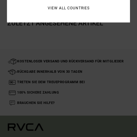
VIEW ALL COUNTRIES
ZULETZT ANGESEHENE ARTIKEL
KOSTENLOSER VERSAND UND RÜCKVERSAND FÜR MITGLIEDER
RÜCKGABE INNERHALB VON 30 TAGEN
TRETEN SIE DEM TREUEPROGRAMM BEI
100% SICHERE ZAHLUNG
BRAUCHEN SIE HILFE?