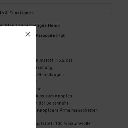
ls & Funktionen
er Blau Langärmeliges Hemd
UVYWT00204
Farbcode
brg0
tionen
toff:
Baumwoll-Denimstoff [15,2 oz]
aschung:
Stückwaschung
ragen/Ausschnitt:
Hemdkragen
rmel:
Lange Ärmel
aschen:
Brusttasche
erschluss:
Verschluss zum Knöpfen
randing:
Etikett an der Seitennaht
eitere Merkmale:
Knöpfbare Ärmelmanschetten
mmensetzung
[Hauptstoff] 100 % Baumwolle