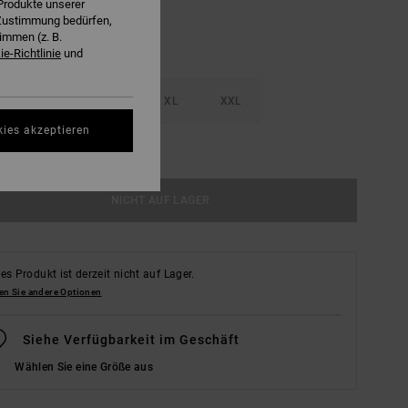
Produkte unserer
r Zustimmung bedürfen,
immen (z. B.
e-Richtlinie
und
M
L
XL
XXL
kies akzeptieren
ößentabelle Ansehen
NICHT AUF LAGER
es Produkt ist derzeit nicht auf Lager.
en Sie andere Optionen
Siehe Verfügbarkeit im Geschäft
Wählen Sie eine Größe aus