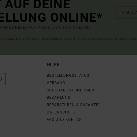
 AUF DEINE
ELLUNG ONLINE*
ANN ES NEUE RVCA PRODUKTE UND STORIES GIBT.
 FÜR ALLE, DIE SICH NEU ANGEMELDET HABEN - ALLE BEDINGUNGEN FINDEST DU 
HILFE
BESTELLUNGSSTATUS
VERSAND
RÜCKGABE VORNEHMEN
BEZAHLUNG
REPARATUREN & GARANTIE
DATENSCHUTZ
FAQ UND KONTAKT