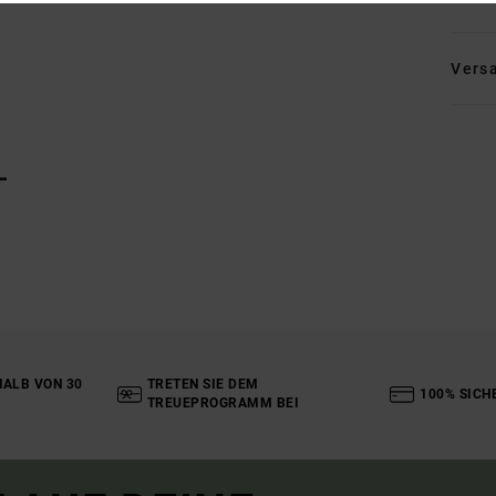
Vers
L
ALB VON 30
TRETEN SIE DEM
100% SICH
TREUEPROGRAMM BEI