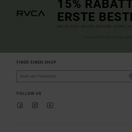
15% RABATT
ERSTE BEST
MELDE DICH AN UND ERFAHRE ZUERST, W
(*) ANGEBOT GÜLTIG ONLINE
FINDE EINEN SHOP
FOLLOW US