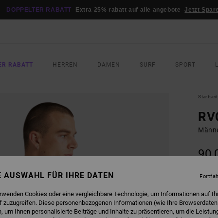
DOPPELTER RABATT
Extra 25% rabatt auf alle angebote
Jetzt Spar
ER RABATT
HERREN
DAMEN
SURF
SPORT
Startsei
RV
Männe
90,
DOPPE
NE AUSWAHL FÜR IHRE DATEN
Fortfa
FARB
erwenden Cookies oder eine vergleichbare Technologie, um Informationen auf Ih
f zuzugreifen. Diese personenbezogenen Informationen (wie Ihre Browserdaten
 um Ihnen personalisierte Beiträge und Inhalte zu präsentieren, um die Leistu