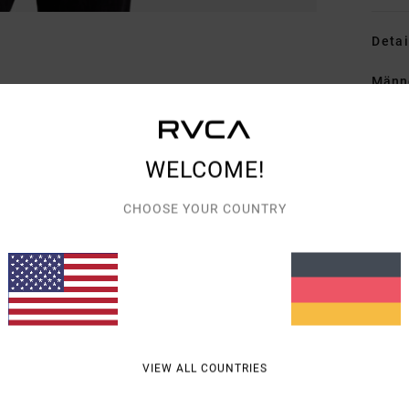
Detai
Männ
Style
Funk
WELCOME!
S
CHOOSE YOUR COUNTRY
W
K
Ä
T
V
B
W
VIEW ALL COUNTRIES
Zusa