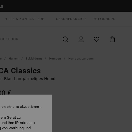
en
HILFE & KONTAKTIERE
GESCHENKKARTE
DE (€)
SHOPS
LOOKBOOK
te
Herren
Bekleidung
Hemden
Hemden, Langarm
CA Classics
r Blau Langärmeliges Hemd
00 €
LTER RABATT EXTRA 25 %
hren ohne zu akzeptieren
Vintage Blue
E
rem Gerät zu
 und Ihre IP-Adresse)
ng von Werbung und