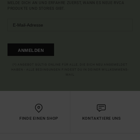
MELDE DICH AN UND ERFAHRE ZUERST, WANN ES NEUE RVCA
PRODUKTE UND STORIES GIBT.
ANMELDEN
(*) ANGEBOT GÜLTIG ONLINE FÜR ALLE, DIE SICH NEU ANGEMELDET
HABEN - ALLE BEDINGUNGEN FINDEST DU IN DEINER WILLKOMMENS-
MAIL
FINDE EINEN SHOP
KONTAKTIERE UNS