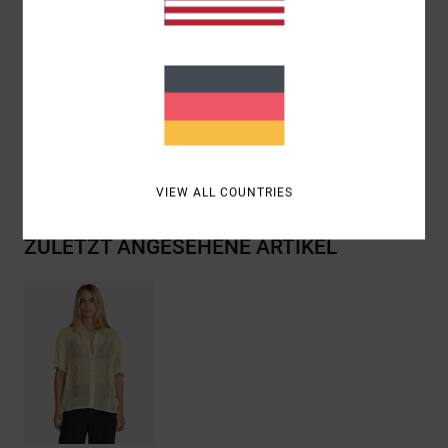
Logo-Metallabzeichen
HPS:
25"/63,5 cm
Zusammensetzung
[Hauptstoff] 100 % Baumwolle
Versand & Rückversand
VIEW ALL COUNTRIES
ZULETZT ANGESEHENE ARTIKEL