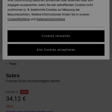
Ihrer Zustimmung bedürfen, annehmen oder ablehnen oder sich
dagegen aussprechen, wenn Sie den betreffenden Cookies nicht
zustimmen (z. B. bestimmte Cookies zur Messung der
Besucherzahlen). Weitere Informationen finden Sie in unserer :
Cookie-Richtlinie
und
Datenschutzrichtlinie
Cookies verwalten
Alle Cookies akzeptieren
Tops
Sabra
Frauen Grün Kurzärmliges Hemd
65,00 €
48%
34,12 €
SALE