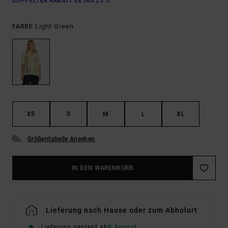
DOPPELTER RABATT EXTRA 25 %
Light Green
FARBE
XS
S
M
L
XL
Größentabelle Ansehen
IN DEN WARENKORB
Lieferung nach Hause oder zum Abholort
Lieferung geplant ab
8 August