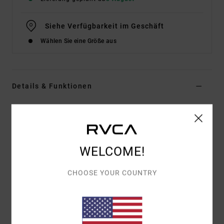
Siehe Verfügbarkeit im Geschäft
Wählen Sie eine Größe aus
Details & Funktionen
Frauen Grün Kurzärmliges Hemd
Style
23B041610
Farbcode
lgn
WELCOME!
Funktionen
Stoff:
Baumwollstoff
CHOOSE YOUR COUNTRY
Passform:
übergroße Passform
Passform:
Knopfleiste vorne
Stickerei-Detail auf den Frontpanels
U-Saum