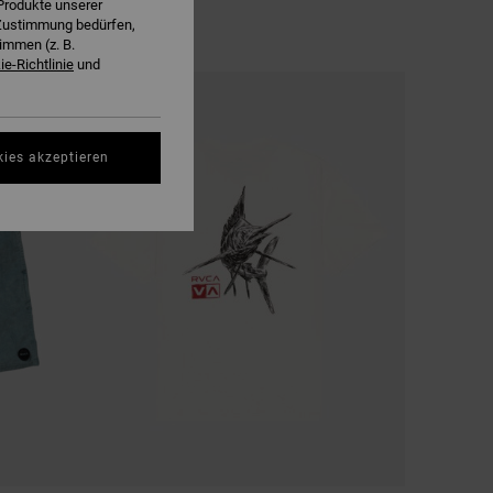
Produkte unserer
r Zustimmung bedürfen,
immen (z. B.
e-Richtlinie
und
kies akzeptieren