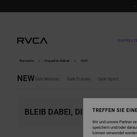
DIREKT
ZUR
PRODUKT
AUSWAHL
SPRINGEN
DOPPELT
Startseite
Doppelter Rabatt
NEW
NEW
Sale Männer
Sale Frauen
Sale Sport
BLEIB DABEI, DIE PRODUKTE 
TREFFEN SIE EI
Wir und unsere Partner v
speichern und/oder darau
können verwendet werden,