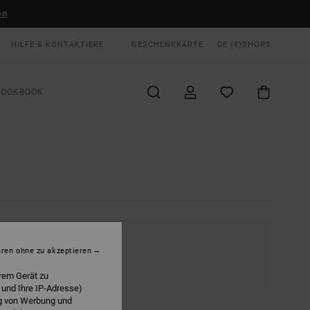
en
HILFE & KONTAKTIERE
GESCHENKKARTE
DE (€)
SHOPS
LOOKBOOK
hren ohne zu akzeptieren
rem Gerät zu
 und Ihre IP-Adresse)
ng von Werbung und