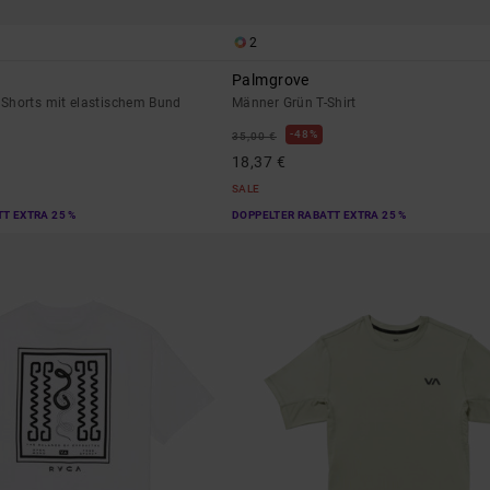
2
Palmgrove
Shorts mit elastischem Bund
Männer Grün T-Shirt
48%
35,00 €
18,37 €
SALE
T EXTRA 25 %
DOPPELTER RABATT EXTRA 25 %