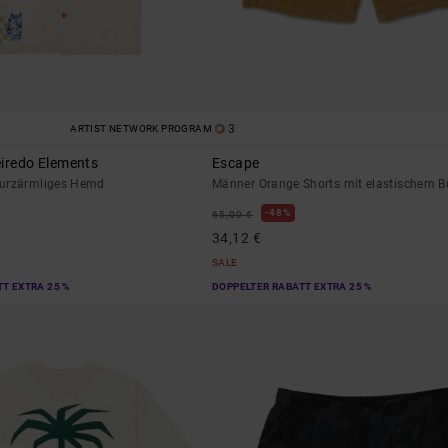
3
ARTIST NETWORK PROGRAM
eiredo Elements
Escape
Kurzärmliges Hemd
Männer Orange Shorts mit elastischem 
48%
65,00 €
34,12 €
SALE
T EXTRA 25 %
DOPPELTER RABATT EXTRA 25 %