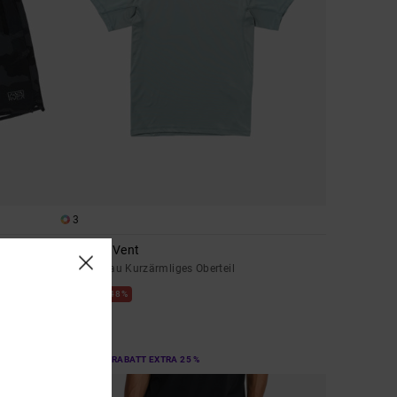
3
VA Sport Vent
Männer Blau Kurzärmliges Oberteil
48%
50,00 €
26,25 €
SALE
DOPPELTER RABATT EXTRA 25 %