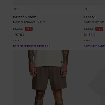
1
3
Baroon Venom
Escape
Männer Schwarz T-Shirt
Männer Orange 
48%
48%
38,00 €
65,00 €
19,95 €
34,12 €
SALE
SALE
DOPPELTER RABATT EXTRA 25 %
DOPPELTER RABAT