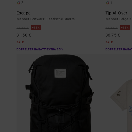
2
1
Escape
Tjp All Over
Männer Schwarz Elastische Shorts
Männer Beige 
48%
48%
60,00 €
70,00 €
31,50 €
36,75 €
SALE
SALE
DOPPELTER RABATT EXTRA 25 %
DOPPELTER RABAT