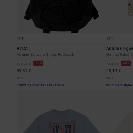
1
1
RVCA
Antonia Figu
Männer Schwarz Großer Rucksack
Männer Beige 
63%
63%
105,00 €
75,00 €
39,37 €
28,12 €
SALE
SALE
DOPPELTER RABATT EXTRA 25 %
DOPPELTER RABAT