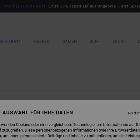
DOPPELTER RABATT
Extra 25% rabatt auf alle angebote
Jetzt Spar
ER RABATT
HERREN
DAMEN
SURF
SPORT
SIND BALD WIEDER DA
NE AUSWAHL FÜR IHRE DATEN
Fortfa
erwenden Cookies oder eine vergleichbare Technologie, um Informationen auf Ih
f zuzugreifen. Diese personenbezogenen Informationen (wie Ihre Browserdaten
 um Ihnen personalisierte Beiträge und Inhalte zu präsentieren, um die Leistu