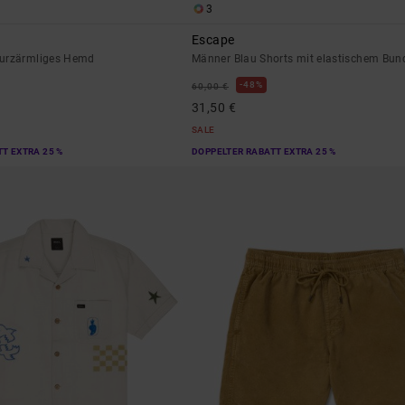
3
Escape
Kurzärmliges Hemd
Männer Blau Shorts mit elastischem Bun
48%
60,00 €
31,50 €
SALE
T EXTRA 25 %
DOPPELTER RABATT EXTRA 25 %