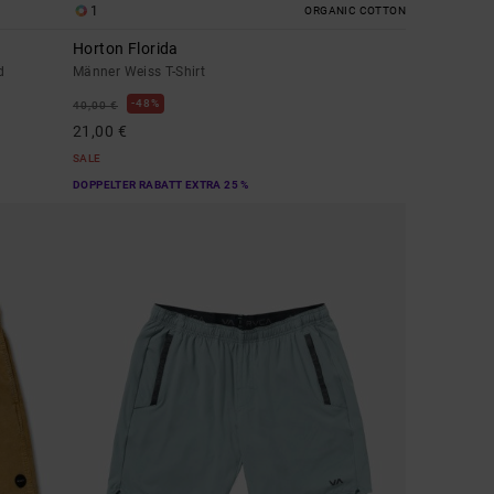
1
ORGANIC COTTON
Horton Florida
d
Männer Weiss T-Shirt
48%
40,00 €
21,00 €
SALE
DOPPELTER RABATT EXTRA 25 %