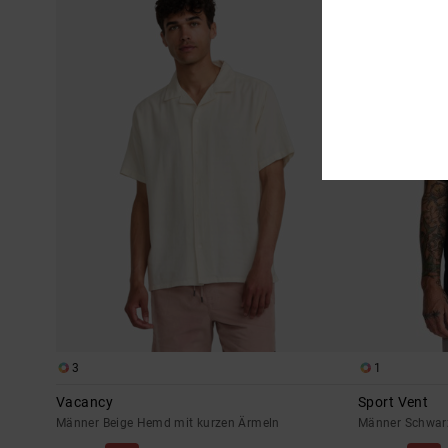
3
1
Vacancy
Sport Vent
Männer Beige Hemd mit kurzen Ärmeln
Männer Schwar