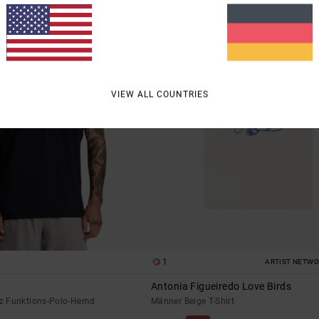
VIEW ALL COUNTRIES
1
ARTIST NETW
Antonia Figueiredo Love Birds
z Funktions-Polo-Hemd
Männer Beige T-Shirt