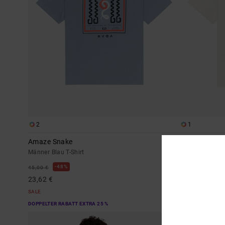
2
1
Amaze Snake
RVCA Aloha
Männer Blau T-Shirt
Männer Beige T-
48%
48%
45,00 €
35,00 €
23,62 €
18,37 €
SALE
SALE
DOPPELTER RABATT EXTRA 25 %
DOPPELTER RABAT