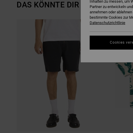
Inhalten zu messen, um W
DAS KÖNNTE DIR AUCH GEFALL
Partner zu entwickeln und
annehmen oder ablehnen o
bestimmte Cookies zur Me
DIREKT
ÜBERSPRINGEN
Datenschutzrichtlinie
ZU
UND
DEN
FILTERN
FILTERKRITERIEN
NACH
SPRINGEN
Cookies ver