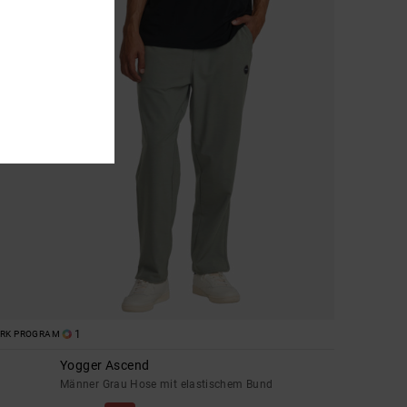
1
ORK PROGRAM
Yogger Ascend
Männer Grau Hose mit elastischem Bund