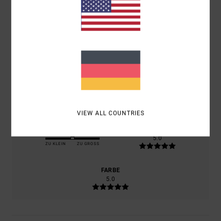
BASIEREND AUF
1 VERIFIZIERTEN BEWERTUNGEN
SEIT JULI
2026
100% UNSERER KUNDEN EMPFEHLEN DIESES PRODUKT
KOMFORT
5.0
PREIS-LEISTUNGS-VERHÄLTNIS
5.0
VIEW ALL COUNTRIES
GRÖSSE
MATERIAL
5.0
ZU KLEIN
ZU GROSS
FARBE
5.0