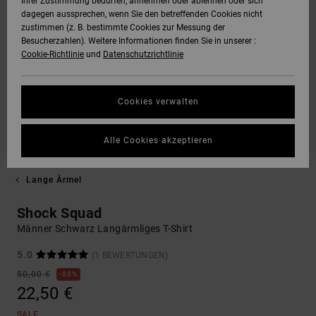
Ihrer Zustimmung bedürfen, annehmen oder ablehnen oder sich
dagegen aussprechen, wenn Sie den betreffenden Cookies nicht
zustimmen (z. B. bestimmte Cookies zur Messung der
Besucherzahlen). Weitere Informationen finden Sie in unserer :
Cookie-Richtlinie
und
Datenschutzrichtlinie
Cookies verwalten
Alle Cookies akzeptieren
Lange Ärmel
Shock Squad
Männer Schwarz Langärmliges T-Shirt
5.0
(1 BEWERTUNGEN)
50,00 €
55%
22,50 €
SALE