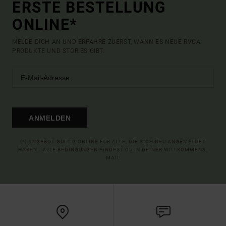
ERSTE BESTELLUNG
ONLINE*
MELDE DICH AN UND ERFAHRE ZUERST, WANN ES NEUE RVCA
PRODUKTE UND STORIES GIBT.
ANMELDEN
(*) ANGEBOT GÜLTIG ONLINE FÜR ALLE, DIE SICH NEU ANGEMELDET
HABEN - ALLE BEDINGUNGEN FINDEST DU IN DEINER WILLKOMMENS-
MAIL