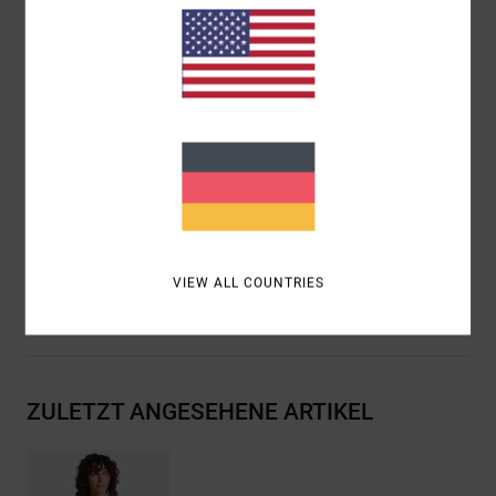
Passform:
Oversize mit langen Ärmeln
Knopfverschluss
Rückseite
Taschen:
Einzelne Brusttasche
Scallop Hem
RVCA Logo an der Brusttasche
Zusammensetzung
[Hauptstoff] 60 % Baumwolle, 40 %
Viskose
VIEW ALL COUNTRIES
Versand & Rückversand
ZULETZT ANGESEHENE ARTIKEL