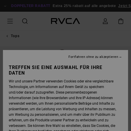
DIREKT
ZUR
DOPPELTER RABATT
Extra 25% rabatt auf alle angebote
Jetzt S
PRODUKTINFORMATION
SPRINGEN
Tops
Fortfahren ohne zu akzeptieren
TREFFEN SIE EINE AUSWAHL FÜR IHRE
DATEN
Wir und unsere Partner verwenden Cookies oder eine vergleichbare
Technologie, um Informationen auf Ihrem Gerät zu speichern
und/oder darauf zuzugreifen. Diese personenbezogenen
Informationen (wie Ihre Browserdaten und Ihre IP-Adresse) können
verwendet werden, um Ihnen personalisierte Beiträge und Inhalte zu
präsentieren, um die Leistung von Werbung und Inhalten zu messen,
um Werbung zu personalisieren, und um mehr über ihr Publikum zu
erfahren, um die Produkte unserer Partner zu entwickeln und zu
verbessern. Sie können Ihre Wahl so einstellen, dass Sie Cookies, die