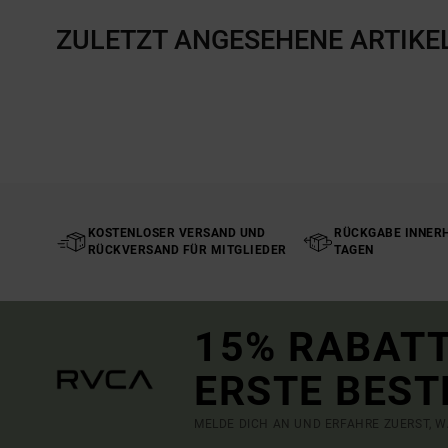
ZULETZT ANGESEHENE ARTIKE
KOSTENLOSER VERSAND UND
RÜCKGABE INNERH
RÜCKVERSAND FÜR MITGLIEDER
TAGEN
15% RABATT
ERSTE BEST
MELDE DICH AN UND ERFAHRE ZUERST, W