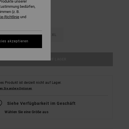
Produkte unserer
r Zustimmung bedürfen,
immen (z. B.
e-Richtlinie
und
M
L
XL
kies akzeptieren
NICHT AUF LAGER
es Produkt ist derzeit nicht auf Lager.
en Sie andere Optionen
Siehe Verfügbarkeit im Geschäft
Wählen Sie eine Größe aus