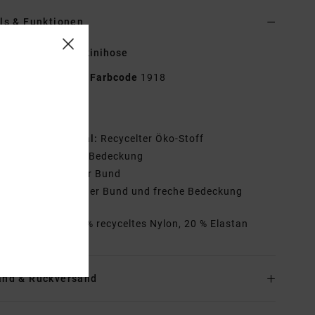
ls & Funktionen
n Blau Freche Bikinihose
D3SBRWRVS2
Farbcode
1918
tionen
ecyceltes Material:
Recycelter Öko-Stoff
edeckung:
freche Bedeckung
assform:
Niedriger Bund
edeckung:
Niedriger Bund und freche Bedeckung
mmensetzung
80 % recyceltes Nylon, 20 % Elastan
and & Rückversand