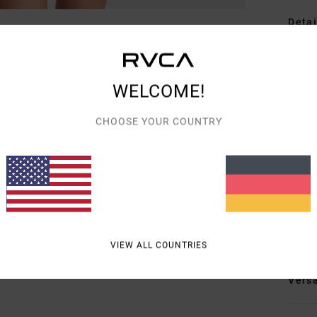
Detai
Fraue
Style
WELCOME!
Funk
CHOOSE YOUR COUNTRY
R
B
P
B
Zusa
VIEW ALL COUNTRIES
Vers