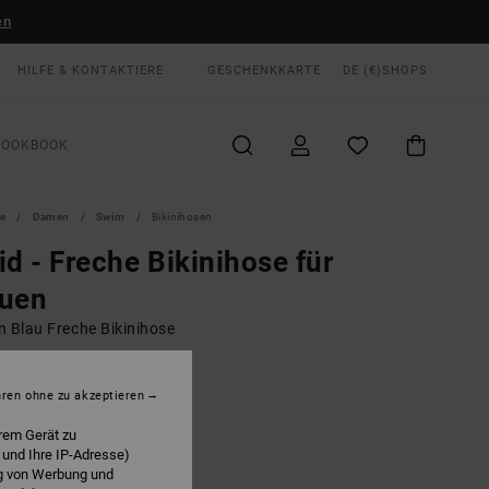
en
HILFE & KONTAKTIERE
GESCHENKKARTE
DE (€)
SHOPS
LOOKBOOK
te
Damen
Swim
Bikinihosen
id - Freche Bikinihose für
auen
n Blau Freche Bikinihose
00 €
hren ohne zu akzeptieren
rem Gerät zu
Enamel Blue
E
 und Ihre IP-Adresse)
ng von Werbung und