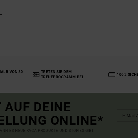
L
ALB VON 30
TRETEN SIE DEM
100% SICH
TREUEPROGRAMM BEI
 AUF DEINE
ELLUNG ONLINE*
ANN ES NEUE RVCA PRODUKTE UND STORIES GIBT.