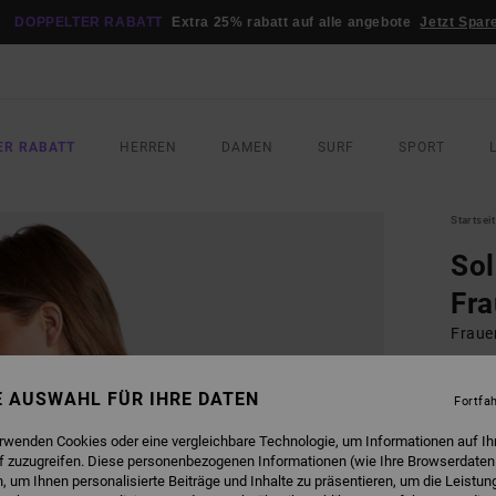
DOPPELTER RABATT
Extra 25% rabatt auf alle angebote
Jetzt Spar
ER RABATT
HERREN
DAMEN
SURF
SPORT
Startsei
Sol
Fr
Fraue
40,
NE AUSWAHL FÜR IHRE DATEN
Fortfa
erwenden Cookies oder eine vergleichbare Technologie, um Informationen auf Ih
FARB
f zuzugreifen. Diese personenbezogenen Informationen (wie Ihre Browserdaten
 um Ihnen personalisierte Beiträge und Inhalte zu präsentieren, um die Leistu