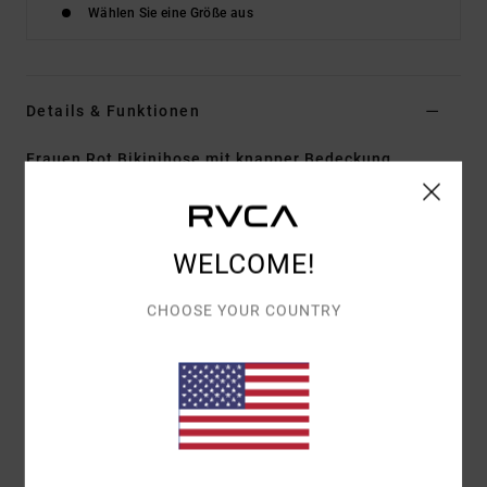
Wählen Sie eine Größe aus
Details & Funktionen
Frauen Rot Bikinihose mit knapper Bedeckung
Style
23O211600
Farbcode
tbr
Funktionen
WELCOME!
Material:
Recyceltes Nylon-Elasthan-Gemisch
CHOOSE YOUR COUNTRY
Niedrige Leibhöhe mit knapper Bedeckung
Schlichtes Finish
Vollflächig bedruckt
Zusammensetzung
[Hauptstoff] 80 % recyceltes Nylon,
20 % Elasthan