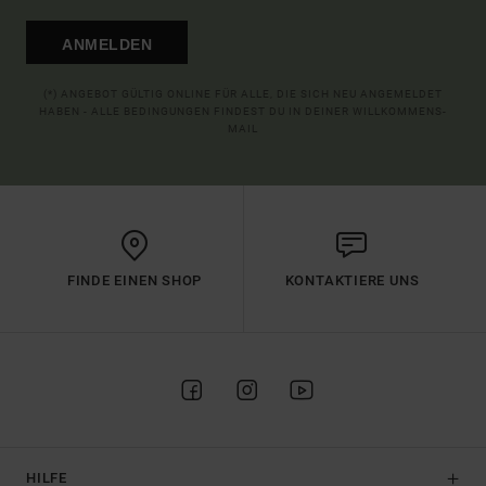
ANMELDEN
(*) ANGEBOT GÜLTIG ONLINE FÜR ALLE, DIE SICH NEU ANGEMELDET
HABEN - ALLE BEDINGUNGEN FINDEST DU IN DEINER WILLKOMMENS-
MAIL
FINDE EINEN SHOP
KONTAKTIERE UNS
HILFE