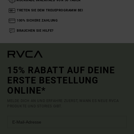
RÜCKGABE INNERHALB VON 30 TAGEN
TRETEN SIE DEM TREUEPROGRAMM BEI
100% SICHERE ZAHLUNG
BRAUCHEN SIE HILFE?
15% RABATT AUF DEINE
ERSTE BESTELLUNG
ONLINE*
MELDE DICH AN UND ERFAHRE ZUERST, WANN ES NEUE RVCA
PRODUKTE UND STORIES GIBT.