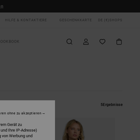
en
HILFE & KONTAKTIERE
GESCHENKKARTE
DE (€)
SHOPS
LOOKBOOK
5
Ergebnisse
hren ohne zu akzeptieren
rem Gerät zu
 und Ihre IP-Adresse)
ng von Werbung und