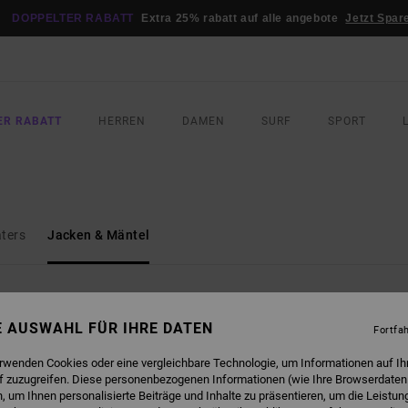
DOPPELTER RABATT
Extra 25% rabatt auf alle angebote
Jetzt Spar
ER RABATT
HERREN
DAMEN
SURF
SPORT
aters
Jacken & Mäntel
NE AUSWAHL FÜR IHRE DATEN
Fortfa
erwenden Cookies oder eine vergleichbare Technologie, um Informationen auf Ih
f zuzugreifen. Diese personenbezogenen Informationen (wie Ihre Browserdaten
 um Ihnen personalisierte Beiträge und Inhalte zu präsentieren, um die Leistu