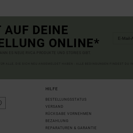
 AUF DEINE
ELLUNG ONLINE*
ANN ES NEUE RVCA PRODUKTE UND STORIES GIBT.
 FÜR ALLE, DIE SICH NEU ANGEMELDET HABEN - ALLE BEDINGUNGEN FINDEST DU 
HILFE
BESTELLUNGSSTATUS
VERSAND
RÜCKGABE VORNEHMEN
BEZAHLUNG
REPARATUREN & GARANTIE