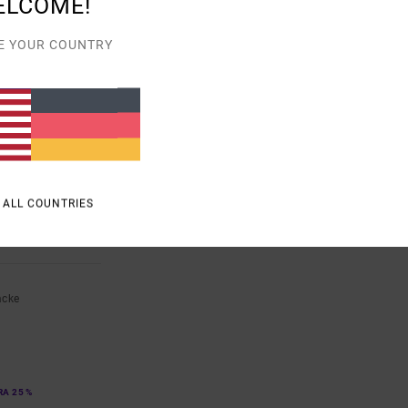
ELCOME!
E YOUR COUNTRY
 ALL COUNTRIES
acke
RA 25 %