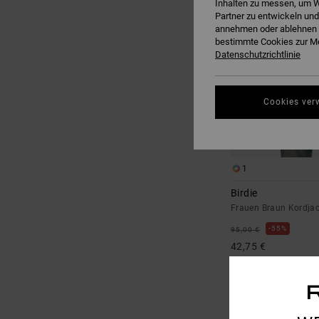
Inhalten zu messen, um W
Partner zu entwickeln und
annehmen oder ablehnen o
bestimmte Cookies zur Me
Datenschutzrichtlinie
Cookies ver
1
Birdie
Frauen Braun Kordja
55%
95,00 €
42,75 €
SALE
DOPPELTER RABATT EXT