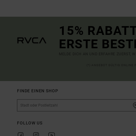
15% RABATT
ERSTE BEST
MELDE DICH AN UND ERFAHRE ZUERST, W
(*) ANGEBOT GÜLTIG ONLINE
FINDE EINEN SHOP
FOLLOW US