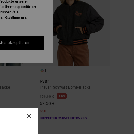
Produkte unserer
r Zustimmung bedürfen,
immen (z. B.
e-Richtlinie
und
kies akzeptieren
1
Ryan
djacke
Frauen Schwarz Bomberjacke
55%
150,00 €
67,50 €
SALE
EXTRA 25 %
DOPPELTER RABATT EXTRA 25 %