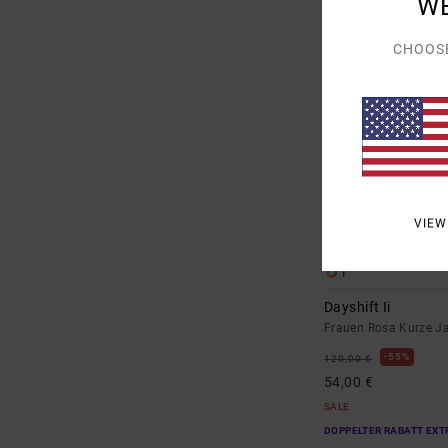
W
CHOOS
VIEW
1
Dayshift Ii
Frauen Rosa Kurze J
55%
120,00 €
54,00 €
SALE
DOPPELTER RABATT EXT