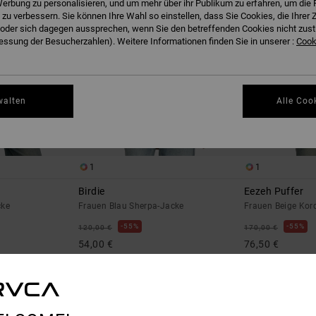
erbung zu personalisieren, und um mehr über ihr Publikum zu erfahren, um die 
 zu verbessern. Sie können Ihre Wahl so einstellen, dass Sie Cookies, die Ihre
der sich dagegen aussprechen, wenn Sie den betreffenden Cookies nicht zust
ssung der Besucherzahlen). Weitere Informationen finden Sie in unserer :
Cooki
walten
Alle Coo
1
1
Birdie
Eezeh Puffer
cke
Frauen Blau Sherpa-Jacke
Frauen Beige Kor
55%
55%
120,00 €
170,00 €
54,00 €
76,50 €
SALE
SALE
RA 25 %
DOPPELTER RABATT EXTRA 25 %
DOPPELTER RABATT 