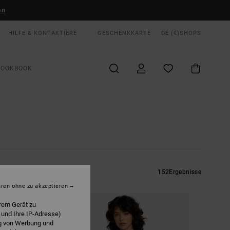
en
HILFE & KONTAKTIERE
GESCHENKKARTE
DE (€)
SHOPS
LOOKBOOK
152
Ergebnisse
hren ohne zu akzeptieren
rem Gerät zu
 und Ihre IP-Adresse)
ng von Werbung und