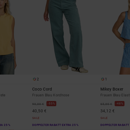
2
1
Coco Cord
Mikey Boxer
este
Frauen Blau Kordhose
Frauen Blau Elast
55%
48%
90,00 €
65,00 €
40,50 €
34,12 €
SALE
SALE
RA 25 %
DOPPELTER RABATT EXTRA 25 %
DOPPELTER RABATT 