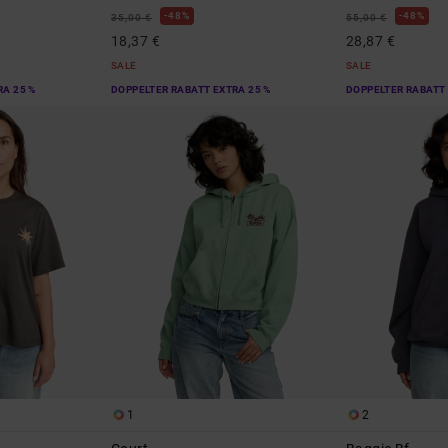
48%
48%
35,00 €
55,00 €
18,37 €
28,87 €
SALE
SALE
RA 25 %
DOPPELTER RABATT EXTRA 25 %
DOPPELTER RABATT 
1
2