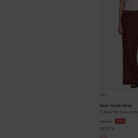
1
New Yume Wide
Frauen Rot Hose mit 
63%
65,00 €
24,37 €
SALE