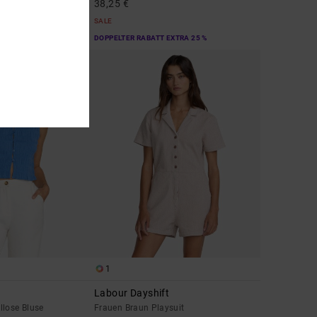
38,25 €
SALE
EXTRA 25 %
DOPPELTER RABATT EXTRA 25 %
1
Labour Dayshift
llose Bluse
Frauen Braun Playsuit