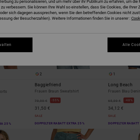
erbung zu personalisieren, und um mehr über ihr Publikum zu erfahren, um die 
 zu verbessern. Sie können Ihre Wahl so einstellen, dass Sie Cookies, die Ihre
der sich dagegen aussprechen, wenn Sie den betreffenden Cookies nicht zust
ssung der Besucherzahlen). Weitere Informationen finden Sie in unserer :
Cooki
walten
Alle Coo
2
1
Baggiefriend
Long Beach
Frauen Braun Sweatshirt
Frauen Blau Deni
orts
55%
48%
70,00 €
65,00 €
31,50 €
34,12 €
SALE
SALE
DOPPELTER RABATT EXTRA 25 %
DOPPELTER RABATT 
RA 25 %