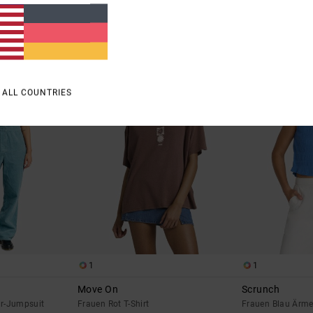
15,75 €
38,25 €
SALE
SALE
RA 25 %
DOPPELTER RABATT EXTRA 25 %
DOPPELTER RABATT 
 ALL COUNTRIES
1
1
Move On
Scrunch
r-Jumpsuit
Frauen Rot T-Shirt
Frauen Blau Ärme