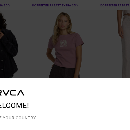
RA 25 %
DOPPELTER RABATT EXTRA 25 %
DOPPELTER RABATT 
2
1
ELCOME!
That Balance
Labour Dayshif
cke
Frauen Lila Enganliegendes T-Shirt
Frauen Braun Hose
E YOUR COUNTRY
55%
55%
35,00 €
85,00 €