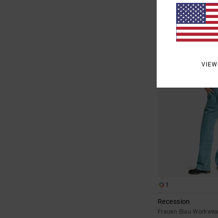
42,75 €
SALE
DOPPELTER RABATT EXT
VIEW
1
Recession
Frauen Blau Workwea