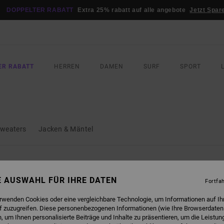
DOPPELTER RABATT
Extra 25% rabatt auf alle angebote
Jetzt Spar
ER RABATT
HERREN
DAMEN
SURF
SPORT
Sweaters
Jacken & Mäntel
NE AUSWAHL FÜR IHRE DATEN
Fortfa
erwenden Cookies oder eine vergleichbare Technologie, um Informationen auf Ih
f zuzugreifen. Diese personenbezogenen Informationen (wie Ihre Browserdaten
 um Ihnen personalisierte Beiträge und Inhalte zu präsentieren, um die Leistu