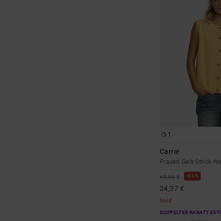
1
Carrie
Frauen Gelb Strick-W
63%
65,00 €
24,37 €
SALE
DOPPELTER RABATT EXT