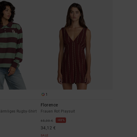
1
Florence
ärmliges Rugby-Shirt
Frauen Rot Playsuit
48%
65,00 €
34,12 €
SALE