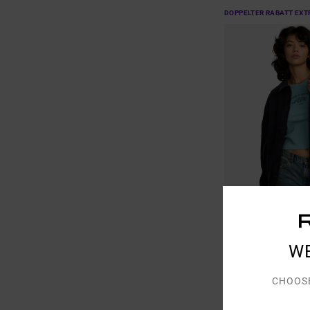
DOPPELTER RABATT EXT
1
W
Birdie
Frauen Braun Kordja
CHOOS
55%
95,00 €