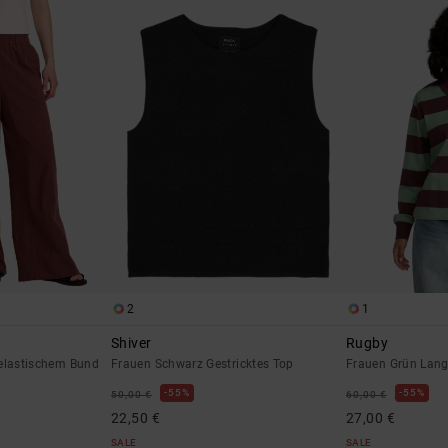
2
1
Shiver
Rugby
elastischem Bund
Frauen Schwarz Gestricktes Top
Frauen Grün Lang
55%
55%
50,00 €
60,00 €
22,50 €
27,00 €
SALE
SALE