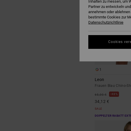
Inhalten zu messen, um W
Partner zu entwickeln und
annehmen oder ablehnen o
bestimmte Cookies zur Me
Datenschutzrichtlinie
Cookies ver
1
Leon
Frauen Blau Chino-Sh
48%
65,00 €
34,12 €
SALE
DOPPELTER RABATT EXT