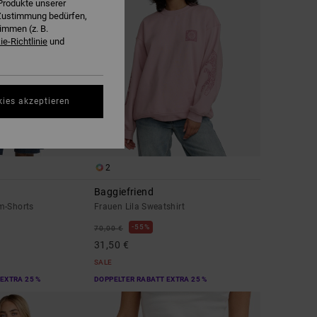
Produkte unserer
r Zustimmung bedürfen,
immen (z. B.
e-Richtlinie
und
kies akzeptieren
2
Baggiefriend
m-Shorts
Frauen Lila Sweatshirt
55%
70,00 €
31,50 €
SALE
EXTRA 25 %
DOPPELTER RABATT EXTRA 25 %