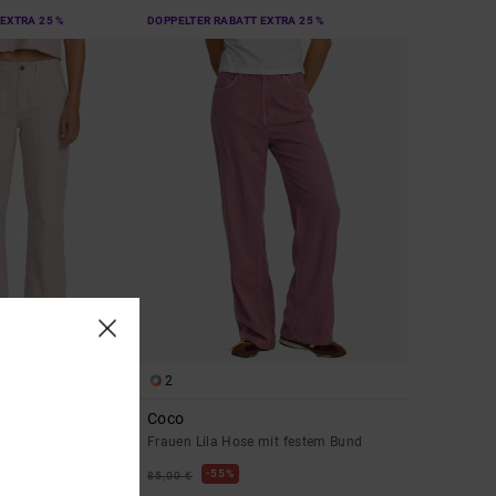
EXTRA 25 %
DOPPELTER RABATT EXTRA 25 %
2
t
Coco
 mit Tailored Fit
Frauen Lila Hose mit festem Bund
55%
85,00 €