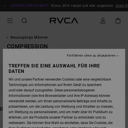
DIREKT
DOPPELTER RABATT
ZUR
Extra 25% rabatt auf alle angebote
Jetzt Sparen
PRODUKT
AUSWAHL
SPRINGEN
Neuzugänge Männer
COMPRESSION
Fortfahren ohne zu akzeptieren
TREFFEN SIE EINE AUSWAHL FÜR IHRE
DATEN
BLEIB DABEI, DIE PRODUKTE SIND BALD
Wir und unsere Partner verwenden Cookies oder eine vergleichbare
WIEDER DA
Technologie, um Informationen auf Ihrem Gerät zu speichern
und/oder darauf zuzugreifen. Diese personenbezogenen
Informationen (wie Ihre Browserdaten und Ihre IP-Adresse) können
verwendet werden, um Ihnen personalisierte Beiträge und Inhalte zu
präsentieren, um die Leistung von Werbung und Inhalten zu messen,
DAS KÖNNTE DIR AUCH GEFALLEN
um Werbung zu personalisieren, und um mehr über ihr Publikum zu
erfahren, um die Produkte unserer Partner zu entwickeln und zu
DIREKT
ÜBERSPRINGEN
verbessern. Sie können Ihre Wahl so einstellen, dass Sie Cookies, die
ZU
UND