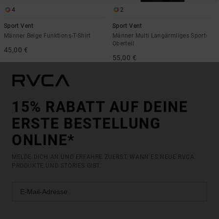
4
2
Sport Vent
Sport Vent
Männer Beige Funktions-T-Shirt
Männer Multi Langärmliges Sport-
Oberteil
45,00 €
55,00 €
15% RABATT AUF DEINE
ERSTE BESTELLUNG
ONLINE*
MELDE DICH AN UND ERFAHRE ZUERST, WANN ES NEUE RVCA
PRODUKTE UND STORIES GIBT.