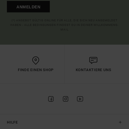
ANMELDEN
(*) ANGEBOT GÜLTIG ONLINE FÜR ALLE, DIE SICH NEU ANGEMELDET
HABEN - ALLE BEDINGUNGEN FINDEST DU IN DEINER WILLKOMMENS-
MAIL
FINDE EINEN SHOP
KONTAKTIERE UNS
HILFE