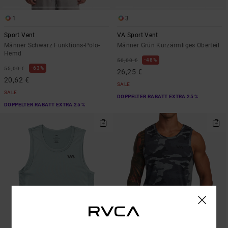
1
3
Sport Vent
VA Sport Vent
Männer Schwarz Funktions-Polo-
Männer Grün Kurzärmliges Oberteil
Hemd
48%
50,00 €
63%
55,00 €
26,25 €
20,62 €
SALE
SALE
DOPPELTER RABATT EXTRA 25 %
DOPPELTER RABATT EXTRA 25 %