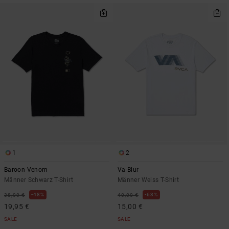
1
2
Baroon Venom
Va Blur
Männer Schwarz T-Shirt
Männer Weiss T-Shirt
48%
63%
38,00 €
40,00 €
19,95 €
15,00 €
SALE
SALE