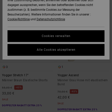
Ihrer Zustimmung bedürfen, annehmen oder ablehnen oder sich
DEN
FILTERN
dagegen aussprechen, wenn Sie den betreffenden Cookies nicht
FILTERKRITERIEN
NACH
SPRINGEN
zustimmen (z. B. bestimmte Cookies zur Messung der
Besucherzahlen). Weitere Informationen finden Sie in unserer :
Cookie-Richtlinie
und
Datenschutzrichtlinie
Cookies verwalten
Alle Cookies akzeptieren
3
1
Yogger Stretch 17"
Yogger Ascend
Männer Braun Elastische Shorts
Männer Grau Hose mit elastischem
Bund
40%
55,00 €
40%
70,00 €
33,00 €
42,00 €
SALE
SALE
DOPPELTER RABATT EXTRA 25 %
DOPPELTER RABATT EXTRA 25 %