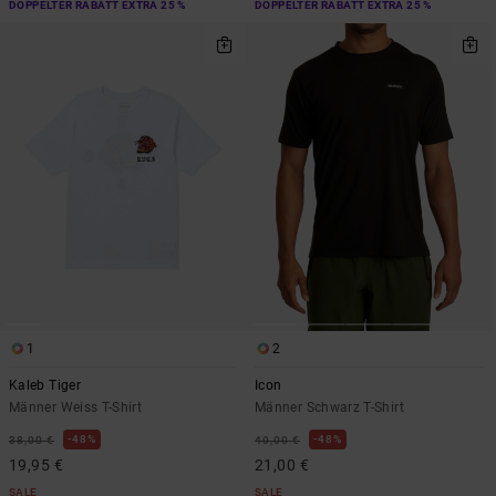
DOPPELTER RABATT EXTRA 25 %
DOPPELTER RABATT EXTRA 25 %
1
2
Kaleb Tiger
Icon
Männer Weiss T-Shirt
Männer Schwarz T-Shirt
48%
48%
38,00 €
40,00 €
19,95 €
21,00 €
SALE
SALE