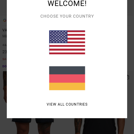
WELCOME!
CHOOSE YOUR COUNTRY
6
6
VA Sport Vent
VA Sport Vent
Männer Blau Tank-Top
Männer Braun Tank-Top
48%
63%
45,00 €
45,00 €
23,62 €
16,87 €
SALE
SALE
DOPPELTER RABATT EXTRA 25 %
DOPPELTER RABATT EXTRA 25 %
VIEW ALL COUNTRIES