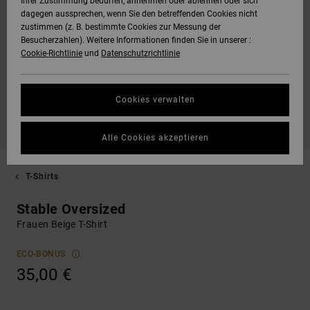
Ihrer Zustimmung bedürfen, annehmen oder ablehnen oder sich
dagegen aussprechen, wenn Sie den betreffenden Cookies nicht
zustimmen (z. B. bestimmte Cookies zur Messung der
Besucherzahlen). Weitere Informationen finden Sie in unserer :
Cookie-Richtlinie
und
Datenschutzrichtlinie
Cookies verwalten
Alle Cookies akzeptieren
T-Shirts
Stable Oversized
Frauen Beige T-Shirt
ECO-BONUS
35,00 €