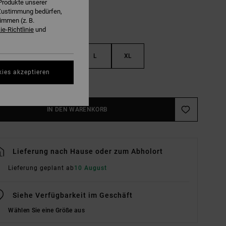
Produkte unserer
r Zustimmung bedürfen,
immen (z. B.
e-Richtlinie
und
S
M
L
XL
kies akzeptieren
ößentabelle Ansehen
IN DEN WARENKORB
Lieferung nach Hause oder zum Abholort
Lieferung geplant ab
10 August
Siehe Verfügbarkeit im Geschäft
Wählen Sie eine Größe aus