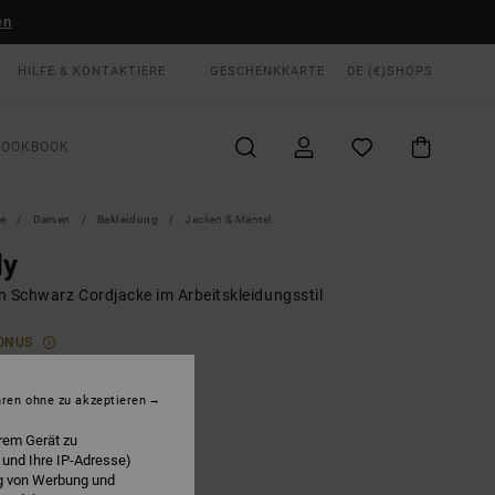
en
HILFE & KONTAKTIERE
GESCHENKKARTE
DE (€)
SHOPS
LOOKBOOK
te
Damen
Bekleidung
Jacken & Mäntel
ly
n Schwarz Cordjacke im Arbeitskleidungsstil
ONUS
,00 €
hren ohne zu akzeptieren
Black
E
rem Gerät zu
 und Ihre IP-Adresse)
ng von Werbung und