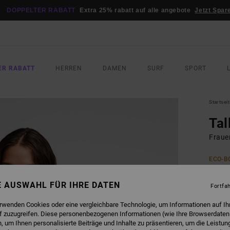
DOPPELTER RABATT
Extra 25% rabatt auf alle angebote
Jetzt Spar
ER RABATT
HERREN
DAMEN
SURF
SPORT
Startsei
Tal
Fraue
ECO-B
160
NE AUSWAHL FÜR IHRE DATEN
Fortfa
FARB
erwenden Cookies oder eine vergleichbare Technologie, um Informationen auf Ih
f zuzugreifen. Diese personenbezogenen Informationen (wie Ihre Browserdaten
 um Ihnen personalisierte Beiträge und Inhalte zu präsentieren, um die Leistu