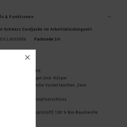
ls & Funktionen
n Schwarz Cordjacke im Arbeitskleidungsstil
EVJJK03006
Farbcode
blk
tionen
toff:
Baumwolle
assform:
Regular Fit
utter:
Sherpa-Kragen Und -Körper
aschen:
Zwei Seitliche Vordertaschen, Zwei
sttaschen
erschluss:
Druckknopfverschluss
mmensetzung
[Hauptstoff] 100 % Bio-Baumwolle