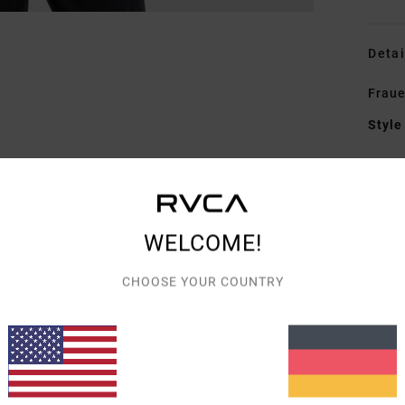
Detai
Fraue
Style
Funk
S
P
WELCOME!
F
T
CHOOSE YOUR COUNTRY
Bru
V
Zusa