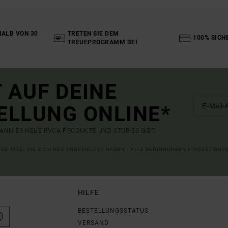
ALB VON 30
TRETEN SIE DEM
100% SICH
TREUEPROGRAMM BEI
 AUF DEINE
ELLUNG ONLINE*
ANN ES NEUE RVCA PRODUKTE UND STORIES GIBT.
 FÜR ALLE, DIE SICH NEU ANGEMELDET HABEN - ALLE BEDINGUNGEN FINDEST DU 
HILFE
BESTELLUNGSSTATUS
VERSAND